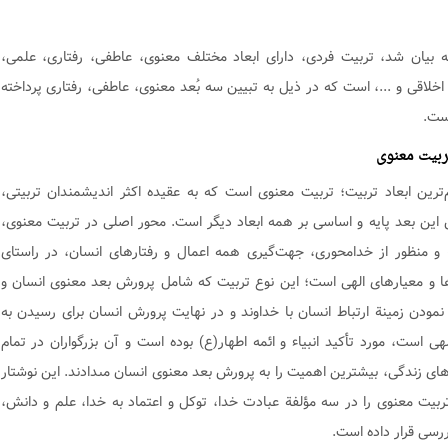
ه بیان شد، تربیت فردی، دارای ابعاد مختلف معنوی، عاطفى، رفتاری، علمی،
اخلاقی و ...، است که در ذیل به تبیین سه بُعد معنوی، عاطفی، رفتاری پرداخته
ست.
ربیت معنوی
‌ترین ابعاد تربیت؛ تربیت معنوى است که به‏ عقیده اکثر اندیشمندان تربیتی،
این بعد پایه و اساسی بر همه ابعاد دیگر است. محور اصلی در تربیت معنوی،
و منظور از خدامحوری، جهت‌گیری همه اعمال و رفتارهای انسان، در راستای
ا و معیارهای الهی است؛ این نوع تربیت که شامل پرورش بعد معنوى انسان و
‏نمودن زمینة ارتباط انسان با خداوند و در نهایت پرورش انسان ‏براى رسیدن به
هى است، مورد تأکید انبیاء و ائمه اطهار(ع) بوده است و آن بزرگواران‏ در تمام
ای زندگى، بیشترین اهمیت را به پرورش بعد معنوی انسان مى‏دادند. این نوشتار
تربیت معنوی را در سه مؤلفة عبادت خدا، توکل و اعتماد به خدا، علم و دانش،
ررسی قرار داده است.