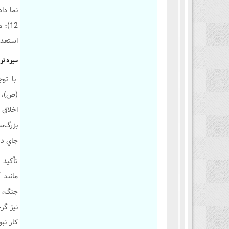
12)؛
استعداد
سیره تر
با توج
(ص)، ع
اخلاق 
بزرگ‌س
جاي ديگر
تأکيد 
مانند 
جنگ، م
نيز گرچ
کار نب