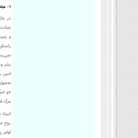
1- عبادت و بندگی خدا
در مکت
عبادت،
و زمین
راستای
بشر و بع
به‌عنو
مرگ فر
روح عب
اوامر پرور