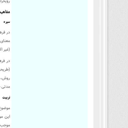
رویکرد
مفاهیم
سیره
در فره
معنای 
(غیر اکت
در فره
روش، ط
مدتی به‌
تربیت
موضوع 
این مو
موجب ش