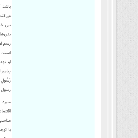
باشد ک
می‌کند
نبی خد
بدی‌ها
رسم او
است. د
پیامبراک
رَسُولِ
رسول خدا
سیره ت
اقتصاد
مناسب 
با توج