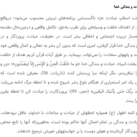
ب اسلام، عبادت جزء ناگسستنی برنامه‌های تربیتی محسوب می‌شود؛ درواقع
 از اهداف خلقت و وسیله‌ای برای تقرب به‌حق، تکامل واقعی و درعین‌حال مقدمه
ه‌ساز تربیت اجتماعی و اخلاقی بشر است. در حقیقت، عبادت پروردگار و در
 بندگی خدا قرار گرفتن، امری است که بدون آن بشر به تعالی و کمال واقعی خود
نمی‌رسد و پله‎های سعادت را نمی‌تواند، بپیماید. بر طبق آیات قرآن کریم هدف از خلقت
ثت انبیاء، عبادت و بندگی خدا «وَ ما خَلَقْتُ الْجِنَّ وَ الْإِنْسَ إِلاَّ لِیَعْبُدُونِ»؛ جن و
انس را نیافریدم، مگر اینکه مرا پرستش کنند (ذاریات، 56)، معرفی شده است که
ان یک امر استمراری از هنگام بلوغ بشر شروع شده و تا لحظه مرگ ادامه می‌‏یابد:
«وَ اعبُد رَبُّکَ حَتی یَأتیَکَ الیَقین» (حجر، 99)؛ پروردگارت را عبادت کن تا لحظه یقین
ا رسد.
انبیاء و ائمه اطهار (ع) همواره لحظه‎ای از عبادت و مناجات با خداوند غافل نبوده‎اند،
ادت و بندگی بر تمام اعمال آنها حاکم بوده است، به‌طوری‌که آنها را تابع محض
دگار گردانیده و هوای دوست را بر خواسته‎های خویش ترجیح داده‎اند.