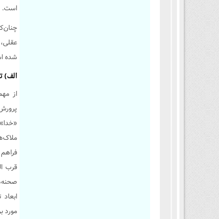
است.
چنان‌ک
عقلی، 
شده ا
الف) ت
از مهم
پرورش 
«خدا» 
ملاک‌ه
فراهم 
قرب ال
صحنه‌ه
ابعاد 
مورد ب