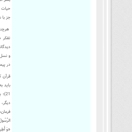
حيات ب
جز با 
هرچند 
تفکر د
دیدگان
و نسل‌
در پیم
قرآن ک
باید به 
21)؛
دیگر، 
فرمان‌ه