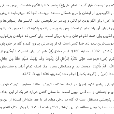
ه مورد رحمت قرار گیرید. امام علی(ع) پیامبر خدا را الگوی شایسته پیروی معرفی
 و الگوپذیری از ایشان را برای همگان بسنده می‌داند، آنجا که می‌فرماید: «روش
ا (ص) برای الگو بودن تو کافی و پیامبر در نکوهش دنیا، کاستی‌ها، رسوایی‌ها و
ی فراوان آن راهنمای تو است؛ پس به پیامبر پاک و پاکیزه تمسک جوی که راه و
 الگویی برای همه الگوخواهان و مایه بزرگی است، برای کسی که خواهان بزرگواری
وست‌ترین بنده نزد خدا کسی است که از پیامبرش پیروی کند و گام بر جای پای
او نهد (دشتی، 1382، خطبه 160)؛ امام صادق(ع) هم در بیان اهمیت الگوگیری از
رم (ص) فرمودند: «اِنّی لاَکْرَهُ لِلرَّجُلِ اَنْ یَمُوتَ وَقَدْ بَقِیَتْ عَلَیْهِ خَلَّةٌ مِنْ خِلالِ
 اللّه ِ لَمْ یَأْتِها»؛ دوست ندارم مسلمانی بمیرد، مگر اینکه تمام آداب و سنت‌های
 (ص) را [اگرچه یک‌بار] انجام دهد(صدوق، 1404 ق، 3، 467).
ربیتی پیامبر اکرم (ص) در ابعاد مختلف تربیتی، مانند معنوی، تربیت فردی،
ی و اجتماعی و ...، قابل تبیین است؛ اما سخن گفتن درباره هر یک از این ابعاد،
پژوهشی مستقل است که گاه در برخی موارد نیز با هم متداخل است؛ از این‌رو
ه به محدود بودن مقاله، در این نوشتار تلاش شده است تا با روش کتابخانه‌ای و