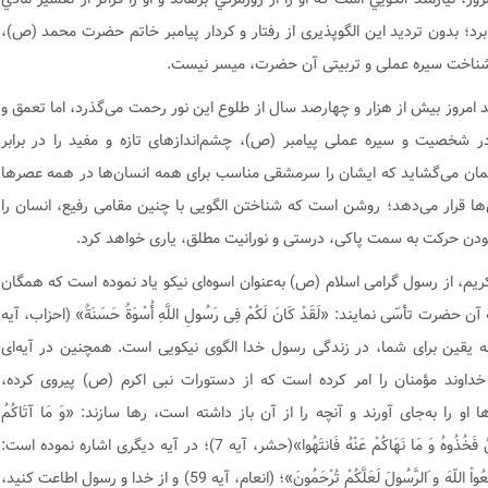
رد؛ بدون تردید اين الگوپذیری از رفتار و كردار پيامبر خاتم حضرت محمد (ص)،
شناخت سیره عملی و تربیتی آن حضرت، میسر نیست.
امروز بیش از هزار و چهارصد سال از طلوع این نور رحمت می‌گذرد، اما تعمق و
ر شخصیت و سیره عملی پیامبر (ص)، چشم‌اندازهای تازه و مفید را در برابر
مان می‌گشاید که ایشان را سرمشقی مناسب برای همه انسان‌ها در همه عصرها
ها قرار می‌دهد؛ روشن است که شناختن الگویی با چنین مقامی رفیع، انسان را
ودن حرکت به سمت پاکی، درستی و نورانیت مطلق، یاری خواهد کرد.
ریم، از رسول گرامی اسلام (ص) به‌عنوان اسوه‌ای نیکو یاد نموده است که همگان
آن حضرت تأسّی نمایند: «لَقَدْ کَانَ لَکُمْ فِی رَسُولِ اللَّهِ أُسْوَةٌ حَسَنَةٌ» (احزاب، آیه
 به یقین برای شما، در زندگی رسول خدا الگوی نیکویی است. همچنین در آیه‌ای
خداوند مؤمنان را امر کرده است که از دستورات نبی اکرم (ص) پیروی کرده،
ا او را به‌جای آورند و آنچه را از آن باز داشته است، رها سازند: «وَ مَا آتَاکُمُ
الرَّسُولُ فَخُذُوهُ وَ مَا نَهَاکُمْ عَنْهُ فَانتَهُوا»(حشر، آیه 7)؛ در آیه دیگری اشاره نموده است:
«وَ أَطِیعُواْ اللّهَ و َالرَّسُولَ لَعَلَّکُمْ تُرْحَمُونَ»؛ (انعام، آیه 59) و از خدا و رسول اطاعت کنید،