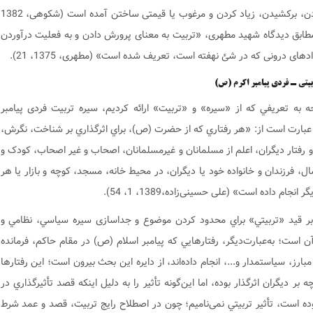
نما دادن، برکشیدن، زیاد کردن و مرغوب یا قیمتی ساختن آمده است (شکوهی، 1382
 مطابق دیدگاه شهید مطهری، «تربیت به معنای پرورش دادن و به فعلیت درآوردن‏
های درونی که در شئ نهفته است، تعریف شده است» (مطهری، 1375، 21).
بیتی ـ فردی پیامبر اکرم
(ص)
ه به تعريفي که از «سيره» و «تربيت» ارائه کرديم، سيره تربيت فردی پیامبر
بارت است از: «هر رفتاري که از حضرت (ص)، براي اثرگذاري بر شناخت، نگرش،
و رفتار ديگران، اعلم از مسلمانان و غیرمسلمانان، اصحاب و غير اصحاب، کودک و
ال، فرزندان و خانواده خود يا ديگران، در محيط خانه، مسجد، کوچه و بازار يا هر
 انجام داده است» (علی حسینی‌زاده،1389، 1، 54).
بر قيد «تربيتي» براي محدود کردن موضوع و جداسازی سيره سياسي، نظامي و
آن است؛ به‌عبارت‌دیگر، رفتارهايي که پیامبر اسلام (ص) در مقام حاکم، فرمانده
بارز، سياستمدار و...، انجام داده‌اند، از دايره اين بحث بيرون است؛ اين رفتارها
ه بر ديگران اثرگذار بوده، اما این‌گونه تأثير را به دليل اينکه قصد تأثيرگذاري در
وده است، تأثير تربيتي نمی‌نامیم؛ چون در اصطلاح رايج تربيت، قصد و عمد شرط