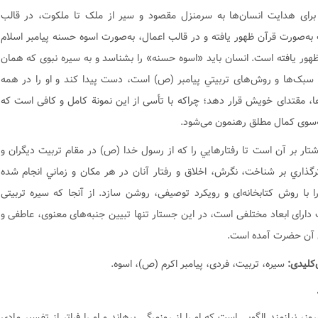
برای هدایت انسان‌ها به سرمنزل مقصود و سیر از ملک تا ملکوت، در قالب
به‌صورت قرآن ظهور یافته و در قالب اعمال، به‌صورت اسوه حسنه پیامبر اسلام
ور یافته است. انسان باید «اسوه حسنه» را بشناسد و به سیره نبوی که همان
 سبک‌ها و روش‌های تربيتي پيامبر (ص) است، دست پیدا کند و او را در همه
ها، مقتدای خویش قرار دهد؛ چراکه با تأسی از این نمونة کامل و کافی است که
‌سوی کمال مطلق رهنمون می‌شود.
شتار بر آن است تا رفتارهايي را که از رسول خدا (ص) در مقام تربيت ديگران و
ثرگذاري بر شناخت، نگرش، اخلاق و رفتار آنان در هر مکان و زماني انجام ‌شده
 با روش کتابخانه‌ای و رویکرد توصیفی، روشن سازد. از آنجا که سیره تربیتی
ارای ابعاد مختلفى است، در این جستار تنها تبیین جنبه‌های معنوی، عاطفى و
 آن حضرت آمده است.
‌کلیدی:
سیره، تربیت، فردی، پیامبر اکرم (ص)، اسوه.
وز، نيازمند الگويي است كه او را از روزمرگي برهاند و او را فراتر از تفسير مادي