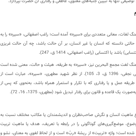
 توصیفی تنها به تبیین جنبه‌های معنوی، عاطفى و رفتاری آن حضرت بپردازد.
نگ لغات، معانی متعددی برای «سیره» آمده است؛ راغب اصفهانی، «سیره» را به
حالتی دانسته که انسان یا غیر انسان، بر آن‏ حالت باشد، چه آن حالت غریزی
سابی) باشد یا اکتسابی (راغب اصفهانی، 1414 ق، 247).
نگ لغت مجمع البحرین نیز، «سیره» به طریقه، هیئت و حالت، معنی شده است
(طریحی نجفی، 1396 ق، 3، 105). از نظر شهید مطهری، «سیره»، عبارت است از
ریقه عمل و یا رفتاری که با تکرار و استمرار همراه باشد، به‌نحوی‌ که پس از
صورت یک قاعده و قانون برای رفتار تبدیل شود (مطهری، 1375، 16، 72).
ماهیت انسان‏ و نگرش صاحب‌نظران و اندیشمندان یا مکاتب مختلف نسبت به
ضوع‏، موضع‌گیری‌های گوناگونی را در رابطه با تعریف، هدف یا ماهیت‏ تربیت
ده است؛ واژه «تربیت» از ریشة «ربّ» است و از لحاظ لغوی به معنای، نشو و