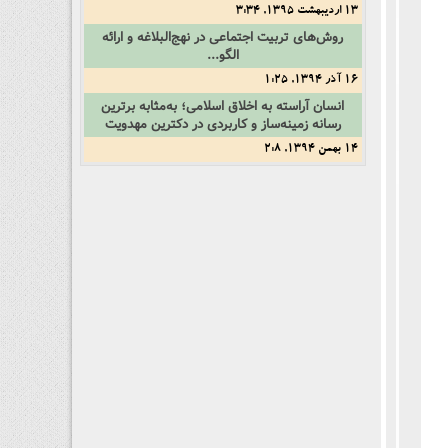
13 اردیبهشت 1395, 3:34
روش‌های تربیت اجتماعی در نهج‌البلاغه و ارائه
الگو...
16 آذر 1394, 1:25
انسان آراسته به اخلاق اسلامی؛ به‌مثابه برترین
رسانه زمینه‌ساز و کاربردی در دکترین مهدویت
14 بهمن 1394, 2:8