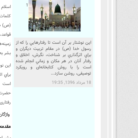
1
اسلام 
کلمات 
(ص) ظه
قواعد،
اين نوشتار بر آن است تا رفتارهايي را که از
زمینه‌
رسول خدا (ص) در مقام تربيت ديگران و
بشر به
براي اثرگذاري بر شناخت، نگرش، اخلاق و
رفتار آنان در هر مکان و زماني انجام ‌شده
اين نو
است را با روش کتابخانه‌ای و رویکرد
توصیفی، روشن سازد...
براي ا
18 مرداد 1396, 19:35
است را
حضرت د
رفتاری
واژگان
مقدمه
بشر امر