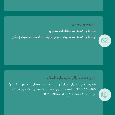
» پل‌های ارتباطی
ارتباط با فصلنامه مطالعات معنوی
ارتباط با فصلنامه تربیت تبلیغی
ارتباط با فصلنامه سبک زندگی
» پژوهشکده باقرالعلوم علیه السلام
شعبه قم: بلوار نیایش – جنب مصلی قدس تلفن:
02537740466 | شعبه تهران: میدان فلسطین، خیابان طالقانی
غربی، پلاک 397 تلفن: 02188989754