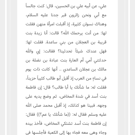
علي، عن أبيه علي بن الحسين، قال: كنت جالساً
مع أبي ونحن زائرون قبر جدنا عليه السلام،
وهناك نسوان كثيرة، إذ أقبلت امرأة منهن فقلت
لها: من أنت يرحمك الله؟ قالت: أنا زيدة بنت
قريبة بن العجلان من بني ساعدة. فقلت لها:
فهل عندك شيئاً تحدثينا؟ فقالت: إي والله
حدثتني أمي أم العارة بنت عبادة بن نضلة بن
مالك بن عجلان الساعدي .. أنها كانت ذات يوم
في نساءٍ من العرب إذ أقبل أبو طالب كئيباً حزيناً،
فقلت له: ما شأنك يا أبا طالب؟ قال: إن فاطمة
بنت أسد في شدة المخاض، ثم وضع يديه على
وجهه. فبينا هو كذلك، إذ أقبل محمد صلى الله
عليه وسلم فقال له: ((ما شأنك يا عم؟)) فقال:
إن فاطمة بنت أسد تشتكي المخاض، فأخذ بيده
وجاء وهي معه فجاء بها إلى الكعبة فأجلسها في