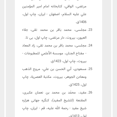
مرتضى، الوافي، كتابخانه امام امير المؤمنين
علي عليه السلام، اصفهان - ايران، چاپ اول،
1406ق.
مجلسى، محمد باقر بن محمد تقى، جلاء
العيون، بیروت، دار مرتضی، چاپ اول، بی تا.
مجلسى، محمد باقر بن محمد تقى، زاد المعاد
- مفتاح الجنان، موسسة الأعلمي للمطبوعات -
بيروت، چاپ اول، 1423ق.
مسعودی، أبي الحسن بن علي، مروج الذهب
ومعادن الجوهر، بیروت، مکتبة العصریة، چاپ
اول، 1425ق.
مفيد، محمّد بن محمد بن نعمان عكبرى،
المقنعة (للشيخ المفيد)، كنگره جهانى هزاره
شيخ مفيد - رحمة الله عليه، قم - ايران، چاپ
اول، 1413ق.