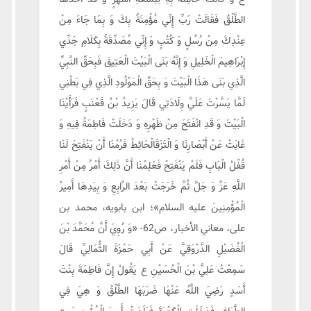
الطَّلْقُ‏ فَقَالَتْ رَبِّ إِنِّي مُؤْمِنَةٌ بِكَ وَ بِمَا جَاءَ مِنْ
عِنْدِكَ مِنْ رُسُلٍ وَ كُتُبٍ وَ إِنِّي مُصَدِّقَةٌ بِكَلَامِ جَدِّي
إِبْرَاهِيمَ الْخَلِيلِ وَ إِنَّهُ بَنَى الْبَيْتَ الْعَتِيقَ فَبِحَقِّ النَّبِيِّ
الَّذِي بَنَى هَذَا الْبَيْتَ وَ بِحَقِّ الْمَوْلُودِ الَّذِي فِي بَطْنِي
لَمَّا يَسَّرْتَ عَلَيَّ وِلَادَتِي قَالَ يَزِيدُ بْنُ قَعْنَبٍ فَرَأَيْنَا
الْبَيْتَ وَ قَدِ انْفَتَحَ مِنْ ظَهْرِهِ وَ دَخَلَتْ فَاطِمَةُ فِيهِ وَ
غَابَتْ عَنْ أَبْصَارِنَا وَ الْتَزَقَ‏الْحَائِطُ فَرُمْنَا أَنْ‏ يَنْفَتِحَ‏ لَنَا
قُفْلُ‏ الْبَابِ‏ فَلَمْ يَنْفَتِحْ فَعَلِمْنَا أَنَّ ذَلِكَ أَمْرٌ مِنْ أَمْرِ
اللَّهِ عَزَّ وَ جَلَّ ثُمَّ خَرَجَتْ بَعْدَ الرَّابِعِ وَ بِيَدِهَا أَمِيرُ
الْمُؤْمِنِينَ علیه السلام»؛ ابن بابويه، محمد بن
على، معاني الأخبار، ص62- «وَ رُوِيَ أَنَّ مُحَمَّدَ بْنَ
الْفُضَيْلِ الدَّرْوَقِيَّ عَنْ أَبِي حَمْزَةَ الثُّمَالِيِّ قَالَ
سَمِعْتُ عَلِيَّ بْنَ الْحُسَيْنِ ع يَقُولُ‏ إِنَّ فَاطِمَةَ بِنْتَ
أَسَدٍ رَضِيَ اللَّهُ عَنْهَا ضَرَبَهَا الطَّلْقُ وَ هِيَ فِي