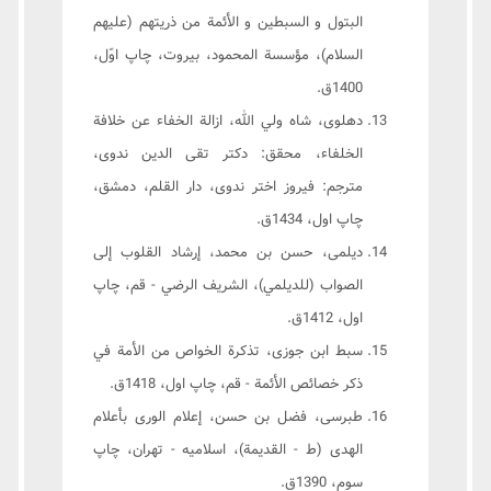
البتول و السبطين و الأئمة من ذريتهم (عليهم
السلام)، مؤسسة المحمود، بيروت، چاپ اوّل،
1400ق.
دهلوی، شاه ولي الله، ازالة الخفاء عن خلافة
الخلفاء، محقق: دکتر تقی الدین ندوی،
مترجم: فیروز اختر ندوی، دار القلم، دمشق،
چاپ اول، 1434ق.
‏ديلمى، حسن بن محمد، إرشاد القلوب إلى
الصواب (للديلمي)، الشريف الرضي - قم، چاپ
اول، 1412ق.
سبط ابن جوزى، تذكرة الخواص من الأمة في
ذكر خصائص الأئمة - قم، چاپ اول، 1418ق.
طبرسى، فضل بن حسن، إعلام الورى بأعلام
الهدى (ط - القديمة)، اسلاميه - تهران، چاپ
سوم، 1390ق.