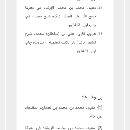
مفيد، محمد بن محمد، الإرشاد في معرفة
حجج الله على العباد، كنگره شيخ مفيد - قم،
چاپ اول، 1413ق.
هروی قاری، علي بن (سلطان) محمد، شرح
الشفا، ناشر: دار الكتب العلمية – بيروت، چاپ
اول، 1421ق.
پی‌نوشت‌ها:
[1]
- مفيد، محمّد بن محمد بن نعمان، المقنعة،
ص461.
[2]
- مفيد، محمد بن محمد، الإرشاد في معرفة