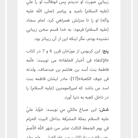
زيبايي صورت او نديدم پس ابوطالب او را علي
(علیه السلام) ناميد و پيامبر (صلی الله علیه
وآله) او را تا منزلش همراهي کرد. امام سجاد
(عليه السلام) فرمود: به خدا قسم سخن زيبايي
نشنيده بودم، مگر اینکه اين از آن زيباتر بود.
پنج:
ابن كربوس از مورّخان قرن 6 و 7 در کتاب
«الإکتفاء فی أخبار الخلفاء» می نویسد: «أمه
فاطمة بنت أسد بن هاشم بن عبدمناف، ولدته
فی جوف الکعبة»
[17]
؛ مادر ایشان فاطمه بنت
اسد می باشد که امیرالمومنین (علیه السلام) را
در داخل کعبه به دنیا آورد.
شش
:
ابن صباغ مالكي مي نويسد: «وُلِدَ عليٌ
عليه السلام بمكة المشرّفة بداخل البيت الحرام
في يوم الجمعة الثالث عشر من شهر اللَّه الأصمّ
رجب الفرد سنة ثلاثين من عام الفيل ... ولم يولد