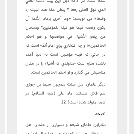
شده است. در ادامه ذیل این بیت «أنت العلي
الذي فوق العلى رفعا * ببطن مكة عند البيت إذ
وضعا» می نویسد: «وما أحرى بإمام الأئمة أن
يكون وضعه فيما هو قبلة للمؤمنين؟ وسبحان
من يضع الأشياء في مواضعها و هو احكم
الحاكمين»؛ و چه افتخاري براي امام أئمّه است كه
در جائي كه قبله مؤمنين است به دنيا آمده
باشد؟ منزه است خداوندي كه أشياء را در مكان
مناسبش مي گذارد و او احكم الحاكمين است.
دیگر علمای اهل سنت همچون سبط بن جوزی
هم قائل هستند امام علی (علیه السلام) در
کعبه متولد شده است
[21]
.
نتیجه
بنابراین علمای شیعه و بسیاری از علمای اهل
سنت قائل هستند که امام علی (علیه السلام) در