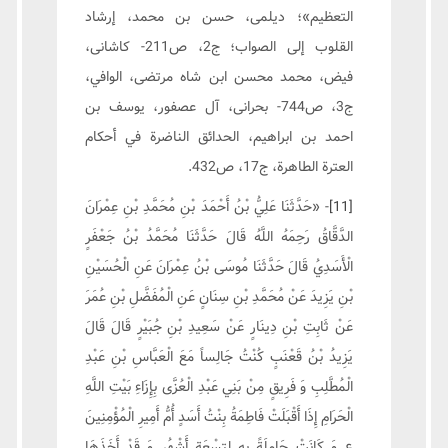
التعظيم»؛ ديلمى، حسن بن محمد، إرشاد
القلوب إلى الصواب؛ ج2، ص211- كاشانى،
فيض، محمد محسن ابن شاه مرتضى، الوافي،
ج3، ص744- بحرانى، آل عصفور، يوسف بن
احمد بن ابراهيم، الحدائق الناضرة في أحكام
العترة الطاهرة، ج17، ص432.
[11]
- «حَدَّثَنَا عَلِيُّ بْنُ أَحْمَدَ بْنِ مُحَمَّدِ بْنِ عِمْرَانَ
الدَّقَّاقُ رَحِمَهُ اللَّهُ قَالَ حَدَّثَنَا مُحَمَّدُ بْنُ جَعْفَرٍ
الْأَسَدِيُ‏ قَالَ حَدَّثَنَا مُوسَى بْنُ عِمْرَانَ عَنِ الْحُسَيْنِ
بْنِ يَزِيدَ عَنْ مُحَمَّدِ بْنِ سِنَانٍ عَنِ الْمُفَضَّلِ بْنِ عُمَرَ
عَنْ ثَابِتِ بْنِ دِينَارٍ عَنْ سَعِيدِ بْنِ جُبَيْرٍ قَالَ قَالَ
يَزِيدُ بْنُ قَعْنَبٍ‏ كُنْتُ جَالِساً مَعَ الْعَبَّاسِ بْنِ عَبْدِ
الْمُطَّلِبِ وَ فَرِيقٍ مِنْ بَنِي عَبْدِ الْعُزَّى بِإِزَاءِ بَيْتِ اللَّهِ
الْحَرَامِ إِذَا أَقْبَلَتْ فَاطِمَةُ بِنْتُ أَسَدٍ أُمُّ أَمِيرِ الْمُؤْمِنِينَ
ع وَ كَانَتْ حَامِلَةً بِهِ لِتِسْعَةِ أَشْهُرٍ وَ قَدْ أَخَذَهَا