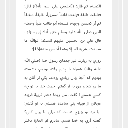
الكعبة، ثم قال: ((اجلسي على اسم الله!)) قال:
فطلقت طلقة فولدت غلاماً مسروراً، نظيفاً، منظفاً
لم أر كحسن وجهه، فسماه أبو طالب علياً وحمله
النبي صلى الله عليه وسلم حتى أداه إلى منزلها.
قال علي بن الحسين عليهم السلام: فوالله ما
سمعت بشيء قط إلا وهذا أحسن منه»
[16]
؛
روزي به زيارت قبر جدمان رسول خدا (صلي الله
عليه وآله) همراه با پدرم رفته بوديم، نشسته
بوديم که آنجا زنان زيادي بودند. يکي از آنان به
ما رو کرد و من به او گفتم رحمت خدا بر تو چه
کسي هستي؟ گفت: من زيدة دختر قريبة فرزند
عجلان از قبيله بني ساعده هستم. به او گفتم:
آيا نزد تو چيزي هست که براي ما بيان کني؟
گفت آري به خدا قسم. مادرم ام العارة دختر