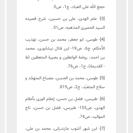
حجج الله على العباد، ج1، ص5.
[3]
- علم الهدى، على بن حسين، شرح قصیده
السید الحمیری المذهبه، ص51.
[4]
- طوسى، ابو جعفر، محمد بن حسن، تهذيب
الأحكام، ج6، ص19- ابن فتال نيشابورى، محمد
بن احمد، روضة الواعظين و بصيرة المتعظين (ط
- القديمة)، ج1، ص76.
[5]
- طوسى، محمد بن الحسن، مصباح المتهجّد و
سلاح المتعبّد، ج2، ص819.
[6]
- طبرسى، فضل بن حسن، إعلام الورى بأعلام
الهدى، ص153- طبرسى، فضل بن حسن، تاج
المواليد، ص74.
[7]
- ابن شهر آشوب مازندرانى، محمد بن على،