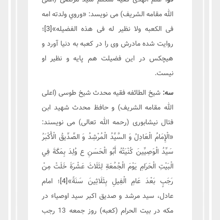
الله مقامه الشریف) می نویسد: «وروي ولدته امه
فی الکعبه ولا نظیر له فی هذه الفضیله»
[3]
؛
روایت شده مادرش وی را در کعبه به دنیا آورد و
هیچکس در این فضیلت هم پایه و نظیر او
نیست.
سه:
شيخ الطائفه فقیه محدث شیخ طوسی (اعلی
الله مقامه الشریف) و حافظ محدث شهید ابن
فتال نیشابوری (رحمه الله تعالی) می نویسند:
«الْإِمَامُ الْعَادِلُ وَ السَّيِّدُ الْمُرْشِدُ وَ الصِّدِّيقُ الْأَكْبَرُ
سَيِّدُ الْوَصِيِّينَ كُنْيَتُهُ أَبُو الْحَسَنِ ع وُلِدَ بِمَكَّةَ فِي
الْبَيْتِ الْحَرَامِ يَوْمَ الْجُمُعَةِ لِثَلَاثَ عَشْرَةَ خَلَتْ مِنْ
رَجَبٍ بَعْدَ عَامِ الْفِيلِ بِثَلَاثِينَ سَنَةً»
[4]
؛ امام
عادل، سید مرشد و صدیق اکبر سید اوصیاء در
مکه در بیت الحرام (کعبه) روز جمعه 13 رجب