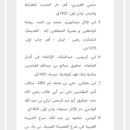
سامي الغريري، قم، دار الحديث للطباعة
والنشر، چاپ اول، 1422ق.
ابن فتال نيشابورى، محمد بن احمد، روضة
الواعظين و بصيرة المتعظين (ط - القديمة)،
انتشارات رضى - ايران ؛ قم، چاپ اول،
1375ش.
ابن کربوس، عبدالملک، الإکتفاء فی أخبار
الخلفاء، تحقیق :صالح بن عبدالله الغامدی،
مکتبة ملک فهد الوطنیة، مدینة، 1429ق.
ابن مغازلي، علي بن محمّد (م 483)، مناقب
أمير المؤمنين علي بن أبي طالب رضي الله
عنه، تحقيق: أبو عبد الرحمن تركي بن عبد الله
الوادعي، دار الآثار، صنعاء، چاپ اوّل، 1424ق.
آلوسي، محمود بن عبد الله، سرح الخریدة
الغیبیة فی شرح القصیدة العینیة، بی جا، بی