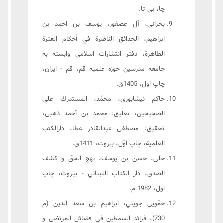
چا، بی تا.
بحرانى، آل عصفور، يوسف بن احمد بن
ابراهيم، الحدائق الناضرة في أحكام العترة
الطاهرة، دفتر انتشارات اسلامى وابسته به
جامعه مدرسين حوزه علميه قم، قم - ايران،
چاپ اول، 1405ق.
حاكم نيشابورى، محمّد، المستدرك على
الصحيحين، تعليق: محمد بن أحمد ذهبى،
تحقيق: مصطفى عبدالقادر عطا، دارالكتب
العلمية، چاپ اوّل، بيروت، 1411ق.
حلى، حسن بن يوسف، نهج الحقّ و كشف
الصدق، دار الكتاب اللبناني - بيروت، چاپ
اول، 1982 م.
حمّويي جويني، ابراهيم بن سعد الدين (م
730)، فرائد السمطين في فضائل المرتضى و