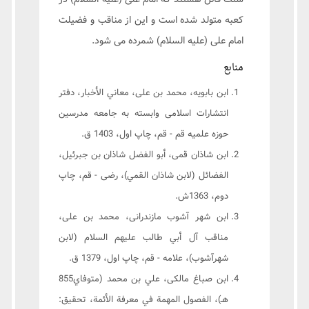
کعبه متولد شده است و این از مناقب و فضیلت
امام علی (علیه السلام) شمرده می شود.
منابع
ابن بابويه، محمد بن على، معاني الأخبار، دفتر
انتشارات اسلامى وابسته به جامعه مدرسين
حوزه علميه قم - قم، چاپ اول، 1403 ق.
ابن شاذان قمى، أبو الفضل شاذان بن جبرئيل،
الفضائل (لابن شاذان القمي)، رضى - قم، چاپ
دوم، 1363ش.
ابن شهر آشوب مازندرانى، محمد بن على،
مناقب آل أبي طالب عليهم السلام (لابن
شهرآشوب)، علامه - قم، چاپ اول، 1379 ق.
ابن صباغ مالکی، علي بن محمد (متوفاي855
هـ)، الفصول المهمة في معرفة الأئمة، تحقيق: