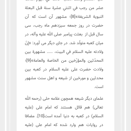
عشر من رجب في اثنتي عشرة سنة قبل البعثة
النبوية الشريفة»
[8]
؛ مشهور آن است كه آن
حضرت در روز جمعه سيزدهم ماه رجب، سى
سال قبل از بعثت پیامبر صلی الله علیه وآله، در
ميان كعبه متولّد شد. در جای دیگر می آورد: «إنّ
ولادته عليه السلام في البيت، ..... مشهورة بين
المحدّثين والمؤرّخين من الخاصة والعامة»
[9]
؛
ولادت حضرت علی علیه السلام در کعبه بین
محدثین و مورخین از شیعه و اهل سنت مشهور
است.
علمای دیگر شیعه همچون علامه حلی (رحمه الله
تعالی) هم قائل هستند که امام علی (علیه
السلام) در کعبه به دنیا آمده است
[10]
. مضافا
در روایات هم وارد شده که امام علی (علیه