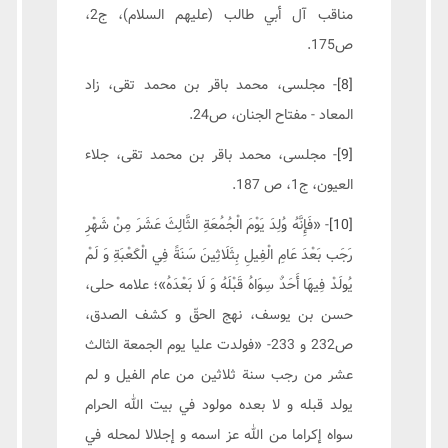
مناقب آل أبي طالب (عليهم السلام)، ج2،
ص175.
[8]
- مجلسى، محمد باقر بن محمد تقى، زاد
المعاد - مفتاح الجنان، ص24.
[9]
- مجلسى، محمد باقر بن محمد تقى، جلاء
العيون، ج1، ص 187.
[10]
- «فَإِنَّهُ وُلِدَ يَوْمَ الْجُمُعَةِ الثَّالِثَ عَشَرَ مِنْ شَهْرِ
رَجَب‏ بَعْدَ عَامِ الْفِيلِ بِثَلَاثِينَ سَنَةً فِي الْكَعْبَةِ وَ لَمْ
يُولَدْ فِيهَا أَحَدٌ سِوَاهُ قَبْلَهُ وَ لَا بَعْدَهُ‏»؛ علامه حلى،
حسن بن يوسف، نهج الحقّ و كشف الصدق،
ص232 و 233- «فولدت عليا يوم الجمعة الثالث
عشر من رجب سنة ثلاثين من عام الفيل و لم
يولد قبله و لا بعده‏ مولود في‏ بيت‏ الله الحرام
سواه إكراما من الله عز اسمه و إجلالا لمحله في