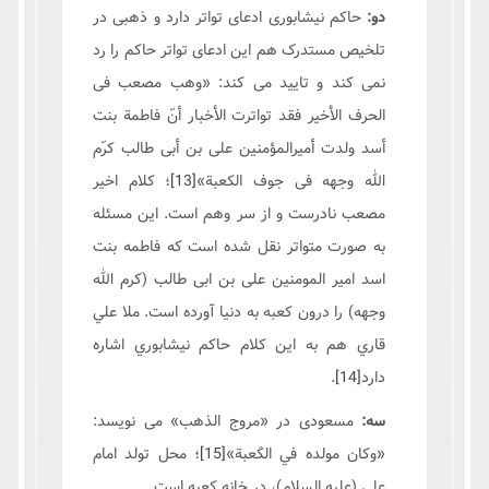
دو:
حاکم نیشابوری ادعای تواتر دارد و ذهبی در
تلخیص مستدرک هم این ادعای تواتر حاکم را رد
نمی کند و تایید می کند: «وهب مصعب فی
الحرف الأخیر فقد تواترت الأخبار أنّ فاطمة بنت
أسد ولدت أمیرالمؤمنین علی بن أبی طالب کرّم
الله وجهه فی جوف الکعبة»
[13]
؛ کلام اخیر
مصعب نادرست و از سر وهم است. این مسئله
به صورت متواتر نقل شده است که فاطمه بنت
اسد امیر المومنین علی بن ابی طالب (کرم الله
وجهه) را درون کعبه به دنیا آورده است. ملا علي
قاري هم به اين كلام حاكم نيشابوري اشاره
دارد
[14]
.
سه:
مسعودی در «مروج الذهب» می نویسد:
«وكان مولده في الكَعبة»
[15]
؛ محل تولد امام
علي (عليه السلام)، در خانه كعبه است.