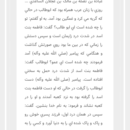
عبادة بن نضلة بن مالک بن عجلان الساعدي ...
روزي با زنان عرب همراه بود که ابوطالب در حالي
که گريه مي کرد و غمگين بود آمد. به او گفتم: تو
را چه شده است اي ابو طالب؟ گفت: فاطمه بنت
اسد در شدت درد زايمان است و سپس دستش
را زماني که در بين ما بود روي صورتش گذاشت
و هنگامي که پيامبر (صلي الله عليه وآله) آمد
فرمودند چه شده است اي عمو؟ ابوطالب گفت:
فاطمه بنت اسد از شدت درد حمل به سختي
افتاده است. پيامبر (صلی الله علیه وآله) دست
ابوطالب را گرفت در حالي که او دست فاطمه بنت
اسد را گرفته بود به نزد کعبه آمدند و او را در
کعبه نشاند و فرمود: به نام خدا بنشين. گفت:
سپس در همان درد اول، فرزند پسري خوش رو
و پاک و پاک شده اي را به دنيا آورد و کسي را به