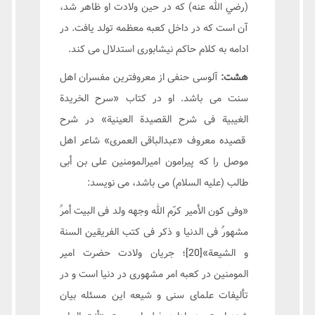
(رضي الله عنه) كه در حين ولادت او ظاهر شد،
آن است كه در داخل كعبه معظمه تولد يافت. در
ادامه به کلام حاکم نیشابوری استدلال می کند.
هشت:
آلوسی حنفی از معروفترین مفسران اهل
سنت می باشد. او در کتاب «سرح الخریدة
الغیبیة فی شرح القصیدة العینیة» در شرح
قصیده معروف «عبدالباقی العمری» شاعر اهل
موصل را که پیرامون امیرالمومنین علی بن أبی
طالب (عليه السلام) می باشد، می نویسد:
«وفی کون الأمیر کرّم الله وجهه ولد فی البیت أمرٌ
مشهورٌ فی الدنیا و ذکر فی کتب الفریقین السنة
و الشیعة»
[20]
؛ جریان ولادت حضرت امیر
المومنین در کعبه امر مشهوری در دنیا است و در
تألیفات علمای سنی و شیعه این مسئله بیان