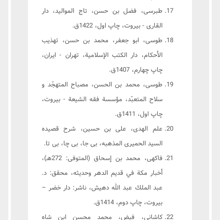
طبرسى، فضل بن حسن، تاج المواليد، دار
القارى - بيروت، چاپ اول، 1422ق.
طوسى، ابو جعفر، محمد بن حسن، تهذيب
الأحكام، دار الكتب الإسلامية، تهران - ايران،
چاپ چهارم، 1407ق.
طوسى، محمد بن الحسن، مصباح المتهجّد و
سلاح المتعبّد، مؤسسة فقه الشيعة - بيروت،
چاپ اول، 1411ق.
علم الهدى، على بن حسين، شرح قصیده
السید الحمیری المذهبه، بی جا، بی چا، بی تا.
فاکهی، محمد بن إسحاق (المتوفى: 272هـ)،
أخبار مكة في قديم الدهر وحديثه، محقق: د.
عبد الملك عبد الله دهيش، ناشر: دار خضر –
بيروت، چاپ دوم، 1414ق.
كاشانى، فيض، محمد محسن ابن شاه