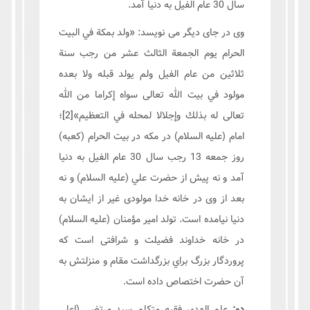
سال 30 عام الفیل به دنیا آمد.
وی در جای دیگر می نویسد: «ولد بمكة في البيت
الحرام يوم الجمعة الثالث عشر من رجب سنة
ثلاثين من عام الفيل ولم يولد قبله ولا بعده‏
مولود في‏ بيت‏ الله تعالى سواه إكراما من الله
تعالى له بذلك وإجلالا لمحله في التعظيم»
[2]
؛
امام (علیه السلام) در مکه در بیت الحرام (کعبه)
روز جمعه 13 رجب سال 30 عام الفیل به دنیا
آمد و نه پيش از حضرت علي (علیه السلام) و نه
بعد از وی در خانه خدا مولودی غیر از ایشان به
دنيا نيامده است. تولد امير مؤمنان (علیه السلام)
در خانه خداوند فضيلت و شرافتى است كه
پروردگار بزرگ براي بزرگداشت مقام و منزلتش به
آن حضرت اختصاص داده است.
دو:
علم الهدی فقیه متکلم سید مرتضی (اعلی