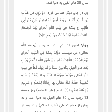
سال 30 عام الفیل به دنیا آمد.
وی در جای دیگر هم می آورد: «وَ رُوِيَ عَنْ عَتَّابِ‏
بْنِ أُسَيْدٍ أَنَّهُ قَالَ‏ وُلِدَ أَمِيرُ الْمُؤْمِنِينَ‏ عَلِيُ‏ بْنُ‏ أَبِي‏
طَالِبٍ‏ ع بِمَكَّةَ فِي بَيْتِ اللَّهِ الْحَرَامِ يَوْمَ الْجُمُعَةِ
لِثَلَاثَ عَشْرَةَ لَيْلَةً خَلَتْ مِنْ رَجَبٍ»
[5]
.
چهار:
امین الاسلام علامه طبرسی (رحمه الله
تعالی) می نویسد: «وُلِدَ بِمَكَّةَ فِي‏ الْبَيْتِ‏ الْحَرَامِ‏
يَوْمَ الْجُمُعَةِ الثَّالِثَ عَشَرَ مِنْ شَهْرِ اللَّهِ الْأَصَمِّ رَجَبٍ
بَعْدَ عَامِ الْفِيلِ بِثَلَاثِينَ سَنَةً وَ لَمْ يُولَدْ قَطُّ فِي بَيْتِ
اللَّهِ تَعَالَى مَوْلُودٌ سِوَاهُ لَا قَبْلَهُ وَ لَا بَعْدَهُ وَ هَذِهِ
فَضِيلَةٌ خَصَّهُ اللَّهُ تَعَالَى بِهَا إِجْلَالًا لِمَحَلِّهِ وَ مَنْزِلَتِهِ
وَ إِعْلَاءً لِقَدْرِهِ»
[6]
؛ امام (علیه السلام) روز جمعه
13 رجب سال 30 عام الفیل به دنیا آمد. و نه
پيش از حضرت علي (علیه السلام) و نه بعد از