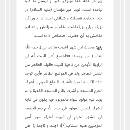
وی در خانه خدا مولودی غیر از ایشان به دنيا
نيامده است. تولد امير مؤمنان (علیه السلام) در
خانه خداوند فضيلت و شرافتى است كه پروردگار
بزرگ براي بزرگداشت مقام و منزلتش و اعتلای
مقامش به آن حضرت اختصاص داده است.
پنج:
محدث ابن شهر آشوب مازندرانی (رحمه الله
تعالی) می نویسد: «فاجتمع أهل البيت أنه في
الزاوية الأيمن من ناحية البيت فالولد الطاهر من‏
النسل‏ الطاهر ولد في الموضع الطاهر فأين توجد
هذه الكرامة لغيره فأشرف البقاع الحرم و أشرف
الحرم المسجد و أشرف بقاع المسجد الكعبة و لم
يولد فيه مولود سواه فالمولود فيه يكون في غاية
الشرف فليس المولود في سيد الأيام يوم الجمعة
في الشهر الحرام في البيت الحرام سوى أمير
المؤمنين علیه السلام»
[7]
؛ اجتماع (اجماع) اهل