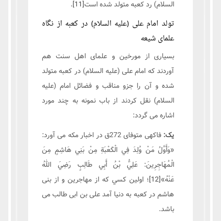
السلام) رد کعبه متولد شده است
[11]
.
تولد امام علی (علیه السلام) در کعبه از نگاه
علمای شیعه
بسیاری از مورخین و علمای اهل سنت هم
آوردند که امام علی (علیه السلام) در کعبه متولد
شده و آن را جزو مناقب و فضائل امام (علیه
السلام) نقل کردند از باب نمونه به چند مورد
اشاره می گردد:
یک:
فاکهی متوفای 272ق در اخبار مکه می آورد:
«وَأَوَّلُ مَنْ وُلِدَ فِي الْكَعْبَةِ مِنْ بَنِي هَاشِمٍ مِنَ
الْمُهَاجِرِينَ: عَلِيُّ بْنُ أَبِي طَالِبٍ رَضِيَ اللهُ
عَنْهُ»
[12]
؛ اولين كسي که از مهاجرین و از بنی
هاشم در کعبه به دنیا آمد علی بن ابی طالب می
باشد.