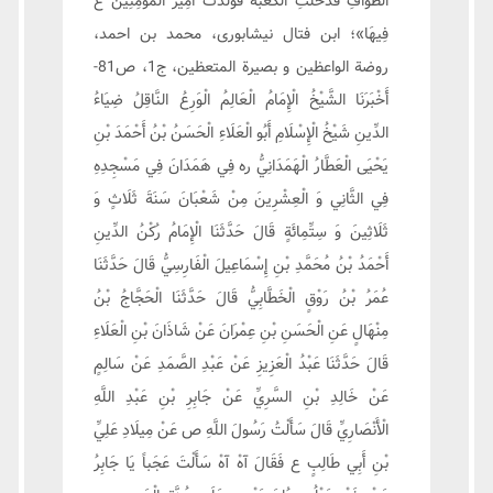
الطَّوَافِ فَدَخَلَتِ الْكَعْبَةَ فَوَلَدَتْ أَمِيرَ الْمُؤْمِنِينَ ع
فِيهَا»؛ ابن فتال نيشابورى، محمد بن احمد،
روضة الواعظين و بصيرة المتعظين، ج1، ص81-
أَخْبَرَنَا الشَّيْخُ الْإِمَامُ الْعَالِمُ الْوَرِعُ النَّاقِلُ ضِيَاءُ
الدِّينِ شَيْخُ الْإِسْلَامِ أَبُو الْعَلَاءِ الْحَسَنُ بْنُ أَحْمَدَ بْنِ
يَحْيَى الْعَطَّارُ الْهَمَدَانِيُّ ره فِي هَمَدَانَ فِي مَسْجِدِهِ
فِي الثَّانِي وَ الْعِشْرِينَ مِنْ شَعْبَانَ سَنَةَ ثَلَاثٍ وَ
ثَلَاثِينَ وَ سِتِّمِائَةٍ قَالَ حَدَّثَنَا الْإِمَامُ رُكْنُ الدِّينِ
أَحْمَدُ بْنُ مُحَمَّدِ بْنِ إِسْمَاعِيلَ الْفَارِسِيُّ قَالَ حَدَّثَنَا
عُمَرُ بْنُ رَوْقٍ الْخَطَّابِيُّ قَالَ حَدَّثَنَا الْحَجَّاجُ بْنُ
مِنْهَالٍ عَنِ الْحَسَنِ بْنِ عِمْرَانَ عَنْ شَاذَانَ بْنِ الْعَلَاءِ
قَالَ حَدَّثَنَا عَبْدُ الْعَزِيزِ عَنْ عَبْدِ الصَّمَدِ عَنْ سَالِمٍ
عَنْ خَالِدِ بْنِ السَّرِيِّ عَنْ جَابِرِ بْنِ عَبْدِ اللَّهِ
الْأَنْصَارِيِّ قَالَ‏ سَأَلْتُ رَسُولَ اللَّهِ ص عَنْ مِيلَادِ عَلِيِّ
بْنِ أَبِي طَالِبٍ ع فَقَالَ آهْ آهْ سَأَلْتَ عَجَباً يَا جَابِرُ