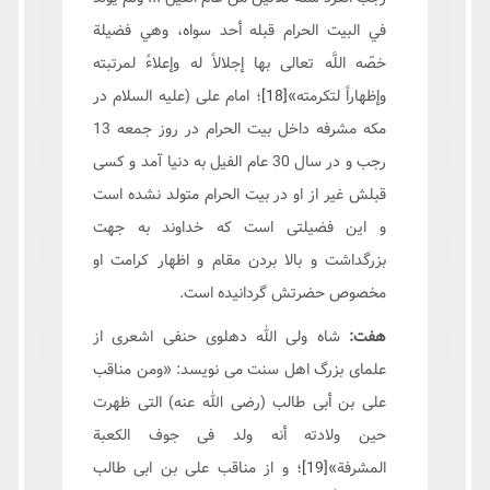
في البيت الحرام قبله أحد سواه، وهي فضيلة
خصّه اللَّه تعالى بها إجلالاً له وإعلاءً لمرتبته
وإظهاراً لتكرمته»
[18]
؛ امام علی (علیه السلام در
مکه مشرفه داخل بیت الحرام در روز جمعه 13
رجب و در سال 30 عام الفیل به دنیا آمد و کسی
قبلش غیر از او در بیت الحرام متولد نشده است
و اين فضيلتى است كه خداوند به جهت
بزرگداشت و بالا بردن مقام و اظهار كرامت او
مخصوص حضرتش گردانيده است.
هفت:
شاه ولی الله دهلوی حنفی اشعری از
علمای بزرگ اهل سنت می نویسد: «ومن مناقب
علی بن أبی طالب (رضی الله عنه) التی ظهرت
حین ولادته أنه ولد فی جوف الکعبة
المشرفة»
[19]
؛ و از مناقب علی بن ابی طالب