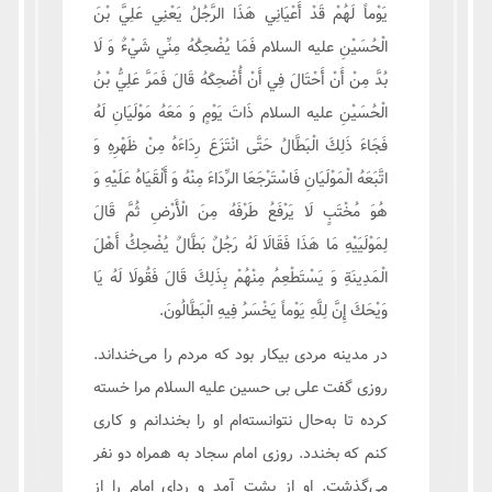
يَوْماً لَهُمْ قَدْ أَعْيَانِي هَذَا الرَّجُلُ يَعْنِي عَلِيَّ بْنَ
الْحُسَيْنِ علیه السلام فَمَا يُضْحِكُهُ مِنِّي شَيْ‏ءٌ وَ لَا
بُدَّ مِنْ أَنْ أَحْتَالَ فِي أَنْ أُضْحِكَهُ قَالَ فَمَرَّ عَلِيُّ بْنُ
الْحُسَيْنِ علیه السلام ذَاتَ يَوْمٍ وَ مَعَهُ مَوْلَيَانِ لَهُ
فَجَاءَ ذَلِكَ الْبَطَّالُ حَتَّى انْتَزَعَ رِدَاءَهُ مِنْ ظَهْرِهِ وَ
اتَّبَعَهُ الْمَوْلَيَانِ فَاسْتَرْجَعَا الرِّدَاءَ مِنْهُ وَ أَلْقَيَاهُ عَلَيْهِ وَ
هُوَ مُخْتَبٍ لَا يَرْفَعُ طَرْفَهُ مِنَ الْأَرْضِ ثُمَّ قَالَ
لِمَوْلَيَيْهِ مَا هَذَا فَقَالَا لَهُ رَجُلٌ بَطَّالٌ يُضْحِكُ أَهْلَ
الْمَدِينَةِ وَ يَسْتَطْعِمُ مِنْهُمْ بِذَلِكَ قَالَ فَقُولَا لَهُ يَا
وَيْحَكَ إِنَّ لِلَّهِ يَوْماً يَخْسَرُ فِيهِ الْبَطَّالُونَ.
در مدینه مردی بیکار بود که مردم را می‌خنداند.
روزی گفت علی بی حسین علیه السلام مرا خسته
کرده تا به‌حال نتوانسته‌ام او را بخندانم و کاری
کنم که بخندد. روزی امام سجاد به همراه دو نفر
می‌گذشت. او از پشت آمد و ردای امام را از