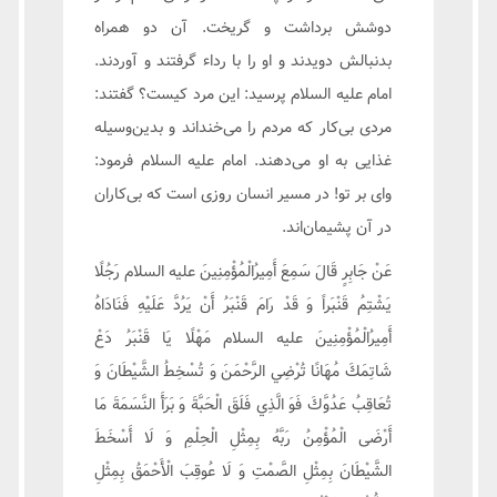
دوشش برداشت و گریخت. آن دو همراه
بدنبالش دویدند و او را با رداء گرفتند و آوردند.
امام علیه السلام پرسید: این مرد کیست؟ گفتند:
مردی بی‌کار که مردم را می‌خنداند و بدین‌وسیله
غذایی به او می‌دهند. امام علیه السلام فرمود:
وای بر تو! در مسیر انسان روزی است که بی‌کاران
در آن پشیمان‌اند.
عَنْ جَابِرٍ قَالَ سَمِعَ أَمِيرُ‌الْمُؤْمِنِينَ علیه السلام رَجُلًا
يَشْتِمُ قَنْبَراً وَ قَدْ رَامَ قَنْبَرُ أَنْ يَرُدَّ عَلَيْهِ فَنَادَاهُ
أَمِيرُ‌الْمُؤْمِنِينَ علیه السلام مَهْلًا يَا قَنْبَرُ دَعْ
شَاتِمَكَ مُهَانًا تُرْضِي الرَّحْمَنَ وَ تُسْخِطُ الشَّيْطَانَ وَ
تُعَاقِبُ عَدُوَّكَ فَوَ الَّذِي فَلَقَ الْحَبَّةَ وَ بَرَأَ النَّسَمَةَ مَا
أَرْضَى الْمُؤْمِنُ رَبَّهُ بِمِثْلِ الْحِلْمِ وَ لَا أَسْخَطَ
الشَّيْطَانَ بِمِثْلِ الصَّمْتِ وَ لَا عُوقِبَ الْأَحْمَقُ بِمِثْلِ