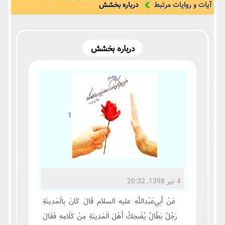
آیات و روایات مرتبط
درباره بخشش
درباره بخشش
1
4 تیر 1398, 20:32
عَنْ أَبِي‌عَبْدِ‌اللَّهِ علیه السلام قَالَ كَانَ بِالْمَدِينَةِ
رَجُلٌ بَطَّالٌ يُضْحِكُ أَهْلَ الْمَدِينَةِ مِنْ كَلَامِهِ فَقَالَ