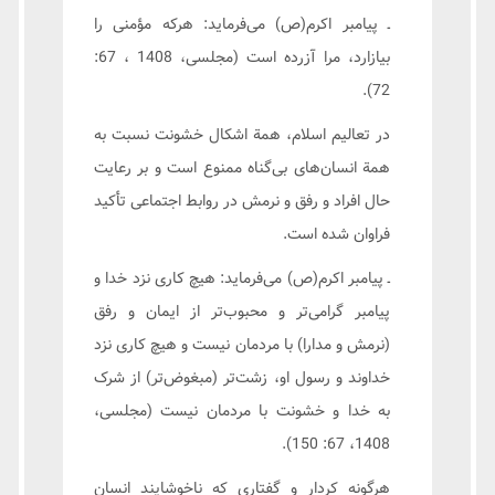
ـ پیامبر اکرم(ص) می‌فرماید: هرکه مؤمنی را
بیازارد، مرا آزرده است (مجلسی، 1408 ، 67:
72).
در تعالیم اسلام، همة اشکال خشونت نسبت به
همة انسان‌های بی‌گناه ممنوع است و بر رعایت
حال افراد و رفق و نرمش در روابط اجتماعی تأکید
فراوان شده است.
ـ پیامبر اکرم(ص) می‌فرماید: هیچ کاری نزد خدا و
پیامبر گرامی‌تر و محبوب‌تر از ایمان و رفق
(نرمش و مدارا) با مردمان نیست و هیچ کاری نزد
خداوند و رسول او، زشت‌تر (مبغوض‌تر) از شرک
به خدا و خشونت با مردمان نیست (مجلسی،
1408، 67: 150).
هرگونه کردار و گفتاری که ناخوشایند انسان