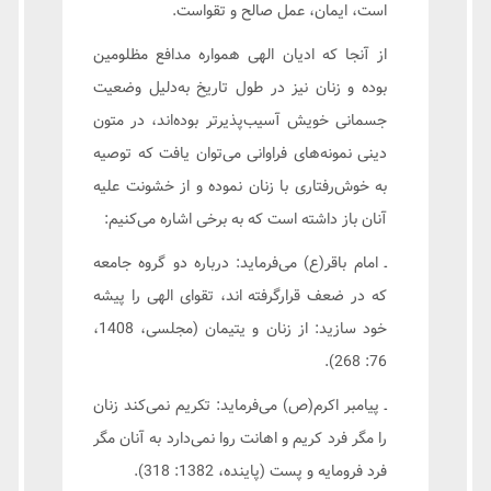
است، ایمان، عمل صالح و تقواست.
از آنجا که ادیان الهی همواره مدافع مظلومین
بوده و زنان نیز در طول تاریخ به‌دلیل وضعیت
جسمانی خویش آسیب‌پذیرتر بوده‌اند، در متون
دینی نمونه‌های فراوانی می‌توان یافت که توصیه
به خوش‌رفتاری با زنان نموده و از خشونت علیه
آنان باز داشته است که به برخی اشاره می‌کنیم:
ـ امام باقر(ع) می‌فرماید: درباره دو گروه جامعه
که در ضعف قرارگرفته اند، تقوای الهی را پیشه
خود سازید: از زنان و یتیمان (مجلسی، 1408،
76: 268).
ـ پیامبر اکرم(ص) می‌فرماید: تکریم نمی‌کند زنان
را مگر فرد کریم و اهانت روا نمی‌دارد به آنان مگر
فرد فرومایه و پست (پاینده، 1382: 318).