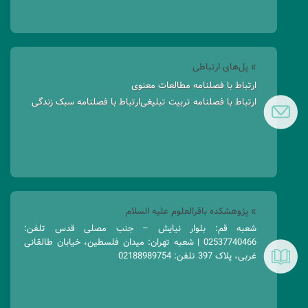
» پل‌های ارتباطی
ارتباط با فصلنامه مطالعات معنوی
ارتباط با فصلنامه تربیت تبلیغی
ارتباط با فصلنامه سبک زندگی
» پژوهشکده باقرالعلوم علیه السلام
شعبه قم: بلوار نیایش – جنب مصلی قدس تلفن:
02537740466 | شعبه تهران: میدان فلسطین، خیابان طالقانی
غربی، پلاک 397 تلفن: 02188989754