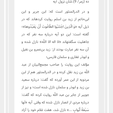
ده (زمر/ 9).شان نزول آیه
و در الدر‌المنثور است كه: ابن جرير و ابن
ابى‌حاتم از زيد بن اسلم روايت كرده‏اند كه در
ذيل آيه «وَ الَّذِينَ اجْتَنَبُوا الطَّاغُوتَ أَنْ يَعْبُدُوها»؛
گفته است: اين دو آيه درباره سه نفر كه در
جاهليت مى‏گفته‏اند «لا اله الا اللَّه» نازل شده و
آن سه نفر عبارت بودند از: زيد‌ بن‌عمرو بن نفيل
و ابوذر غفارى و سلمان فارسى؛
مؤلف اين روايت را صاحب مجمع‌البیان از عبد
اللَّه بن زيد نقل كرده و در الدر‌المنثور هم از ابن
مردويه از ابن عمر آورده كه گفت: درباره سعيد
بن زيد و ابوذر و سلمان نازل شده است؛ و نيز از
جويبر از جابر بن عبد اللَّه روايت كرده كه گفت:
درباره مردى از انصار نازل شده كه وقتى آيه «لَها
سَبْعَةُ أَبْوابٍ ...» نازل شد، هفت غلام خود را آزاد