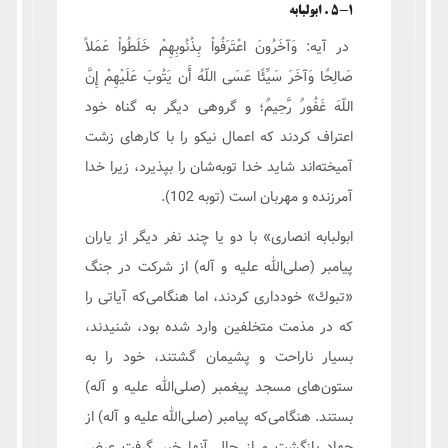
5-1 . ابولبابه
در آیه: وَآخَرُونَ اعْتَرَفُواْ بِذُنُوبِهِمْ خَلَطُواْ عَمَلاً
صَالِحًا وَآخَرَ سَيِّئًا عَسَى اللّهُ أَن يَتُوبَ عَلَيْهِمْ إِنَّ
اللّهَ غَفُورٌ رَّحِيمٌ؛ و گروهی ديگر به گناه خود
اعتراف کردند که اعمال نيکو را با کارهای زشت
آمیخته‌اند شايد خدا توبه‌شان را بپذيرد، زيرا خدا
آمرزنده و مهربان است (توبه 102).
ابولبابه انصارى» با دو يا چند نفر ديگر از ياران
پيامبر (صلی‌الله عليه و آله) از شركت در جنگ
«تبوك» خوددارى كردند، اما هنگامی‌که آياتى را
كه در مذمت متخلفين وارد شده بود، شنيدند،
بسيار ناراحت و پشيمان گشتند، خود را به
ستون‌های مسجد پيغمبر (صلی‌الله عليه و آله)
بستند. هنگامی‌که پيامبر (صلی‌الله عليه و آله) از
جهاد بازگشت و از حال آنها خبر گرفت عرض