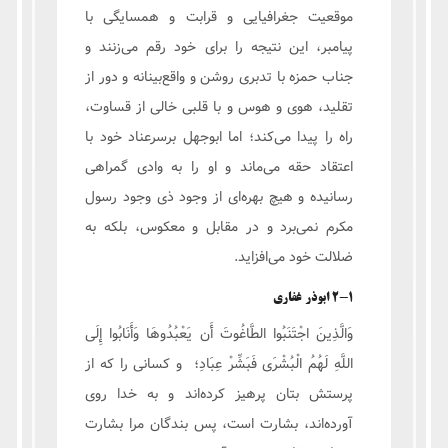
موقعیت جغرافیایی و قرابت و همسایگی با
پیامبر، این نتیجه را برای خود رقم می‌زنند و
جناب حمزه با تدبری روشن و واقع‌بینانه و دور از
تقلید، هوی و هوس و با قلبی خالی از قساوت،
راه را پیدا می‌کند؛ اما ابوجهل برسرعناد خود با
اعتقاد حقه می‌ماند و او را به وادی گمراهی
رسانیده و هیچ بهره‌ای از وجود ذی وجود رسول
مکرم نمی‌برد و در مقابل و معکوس، بلکه به
ضلالت خود می‌افزاید.
2-1 ابوذر غفاری
وَالَّذِينَ اجْتَنَبُوا الطَّاغُوتَ أَن يَعْبُدُوهَا وَأَنَابُوا إِلَى
اللَّهِ لَهُمُ الْبُشْرَى فَبَشِّرْ عِبَادِ؛ و کسانی را که از
پرستش بتان پرهيز کرده‌اند و به خدا روی
آورده‌اند، بشارت است، پس بندگان مرا بشارت