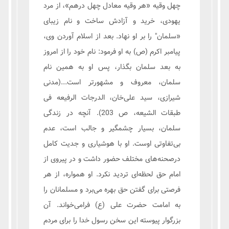
چهل وقیه «هر وقیه معادل چهل درهم»، از مرد
یهودى، خرید و آزادش ساخت و نام زیباى
«سلمان‏" را بر او نهاد. بعد از اسلام آوردن وی،
پیامبر اکرم (ص) به او فرمود: نام خود را از امروز
به بعد سلمان بگذار، پس او به همین نام
سلمان، معروف و مشهورتر است...(مدنی
شیرازی، سید علی‌خان، الدرجات الرفیعه فی
طبقات الشیعه، ص 203). آنچه در زندگى
سلمان، بسیار چشمگیر و جالب است، عدم
بی‌تفاوتی اوست. او با هوشیارى و جدیت کامل
درصحنه‌های مختلف حضور داشت و در پیروى از
امام‏ حق لحظه‌ای تردید نکرد. او همواره، از هر
فرصتى براى گفتن حق بهره می‌برد و مسلمانان را
به امامت ‏حضرت على (ع) فرامی‌خواند. آن
بزرگوار پیوسته این سخن رسول خدا را براى مردم