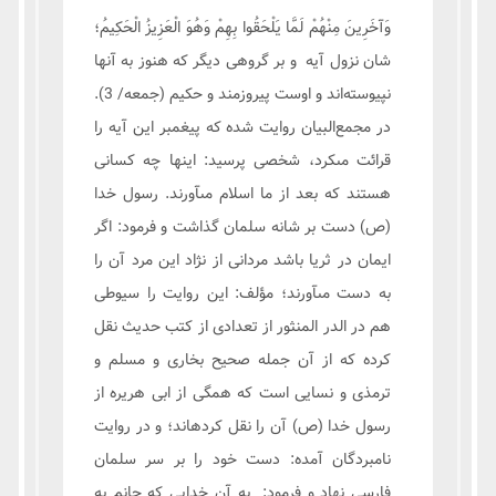
وَآخَرِينَ مِنْهُمْ لَمَّا يَلْحَقُوا بِهِمْ وَهُوَ الْعَزِيزُ الْحَكِيمُ؛
شان نزول آیه و بر گروهی ديگر که هنوز به آنها
نپیوسته‌اند و اوست پيروزمند و حکيم (جمعه/ 3).
در مجمع‌البیان روايت شده كه پيغمبر اين آيه را
قرائت مى‏كرد، شخصى پرسيد: اينها چه كسانى
هستند كه بعد از ما اسلام مى‏آورند. رسول خدا
(ص) دست بر شانه سلمان گذاشت و فرمود: اگر
ايمان در ثريا باشد مردانى از نژاد اين مرد آن را
به دست مى‏آورند؛ مؤلف: اين روايت را سيوطى
هم در الدر المنثور از تعدادى از كتب حديث نقل
كرده كه از آن جمله صحيح بخارى و مسلم و
ترمذى و نسايى است كه همگى از ابى هريره از
رسول خدا (ص) آن را نقل كرده‏اند؛ و در روايت
نامبردگان آمده: دست خود را بر سر سلمان
فارسى نهاد و فرمود: به آن خدايى كه جانم به