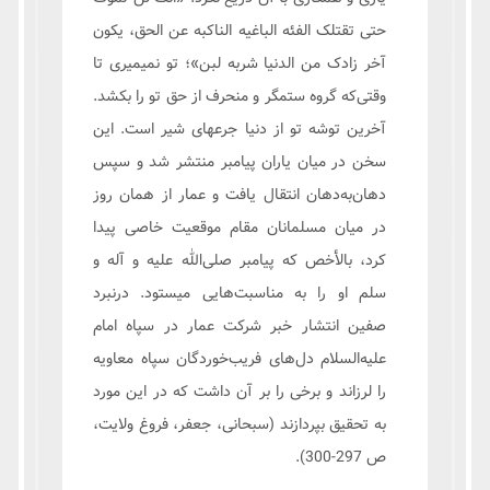
حتی تقتلک الفئه الباغیه الناکبه عن الحق، یکون
آخر زادک من الدنیا شربه لبن‏»؛ تو نمی‏میری تا
وقتی‌که گروه ستمگر و منحرف از حق تو را بکشد.
آخرین توشه تو از دنیا جرعه‏ای شیر است. این
سخن در میان یاران پیامبر منتشر شد و سپس
دهان‌به‌دهان انتقال یافت و عمار از همان روز
در میان مسلمانان مقام موقعیت خاصی پیدا
کرد، بالأخص که پیامبر صلی‌الله علیه و آله و
سلم او را به مناسبت‌هایی می‏ستود. درنبرد
صفین انتشار خبر شرکت عمار در سپاه امام
علیه‌السلام دل‌های فریب‌خوردگان سپاه معاویه
را لرزاند و برخی را بر آن داشت که در این مورد
به تحقیق بپردازند (سبحانی، جعفر، فروغ ولایت،
ص 297-300).