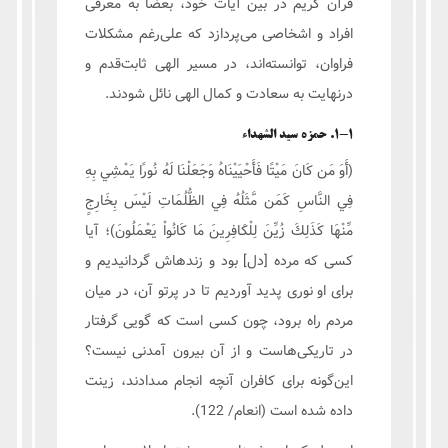
قرآن کریم در بین آیات خود، بعضاً به معرفی
افراد و اشخاصی می‌پردازد که علی‌رغم مشکلات
فراوان، توانسته‌اند، در مسیر الهی ثابت‌قدم و
درنهایت به سعادت و کمال الهی نائل شودند.
1-1. حمزه سید الشهداء
(أَوَ مَن كَانَ مَيْتًا فَأَحْيَيْنَاهُ وَجَعَلْنَا لَهُ نُورًا يَمْشِي بِهِ
فِي النَّاسِ كَمَن مَّثَلُهُ فِي الظُّلُمَاتِ لَيْسَ بِخَارِجٍ
مِّنْهَا كَذَلِكَ زُيِّنَ لِلْكَافِرِينَ مَا كَانُواْ يَعْمَلُونَ)؛ آيا
كسى كه مرده [دل‏] بود و زنده‏اش گردانيديم و
براى او نورى پديد آورديم تا در پرتو آن، در ميان
مردم راه برود، چون كسى است كه گويى گرفتار
در تاریکی‌هاست و از آن بیرون آمدنی نيست؟
این‌گونه براى كافران آنچه انجام مى‏دادند، زينت
داده شده است (انعام/ 122).