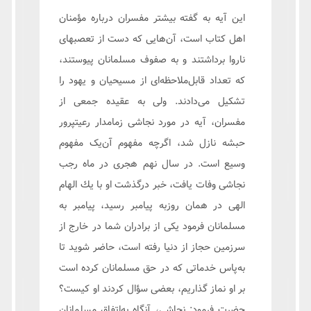
اين آيه به گفته بيشتر مفسران درباره مؤمنان
اهل كتاب است، آن‌هایی كه دست از تعصب‏هاى
ناروا برداشتند و به صفوف مسلمانان پيوستند،
كه تعداد قابل‌ملاحظه‌ای از مسيحيان و يهود را
تشكيل می‌دادند. ولى به عقيده جمعى از
مفسران، آيه در مورد نجاشى زمامدار رعيت‏پرور
حبشه نازل شد، اگرچه مفهوم آن‌یک مفهوم
وسيع است. در سال نهم هجرى در ماه رجب
نجاشى وفات يافت، خبر درگذشت او با يك الهام
الهى در همان روزبه پيامبر رسيد، پيامبر به
مسلمانان فرمود يكى از برادران شما در خارج از
سرزمين حجاز از دنيا رفته است، حاضر شويد تا
به‌پاس خدماتى كه در حق مسلمانان كرده است
بر او نماز گذاريم، بعضى سؤال كردند او كيست؟
حضرت فرمود: نجاشى، آنگاه به‌اتفاق مسلمانان