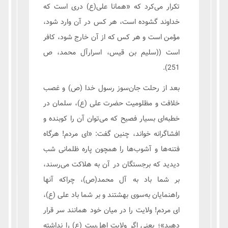
تکرار مى‌‏کرد که «همانا على(ع) درى است که
خداوند گشوده است، هر کس در آن وارد شود،
مؤمن است و هر کس که از آن خارج شود، کافر
است ((سلیم بن قیس، اسرارآل محمد، ص
251).
بعد از رحلت جان‌سوز رسول خدا (ص) و غصب
خلافت و مظلومیت ‏حضرت على (ع)، سلمان در
خطبه‌ای بسیار فصیح که می‌توان آن را کوبنده و
افشاگرانه‏ خواند، چنین گفت: «اى مردم! هرگاه
فتنه‌ها و آشوب‌ها را همچون پاره ظلمانى شب
دیدید که برجستگان در آن به هلاکت می‌رسند،
بر شما باد به آل محمد(ص)، چراکه آنها
راهنمایان به‌سوی بهشتند و بر شما باد على (ع)،
اى مردم! ولایت را در میان خود همانند سر قرار
دهید»؛ یعنى اگر ولایت اهل‌بیت (ع) را نداشته