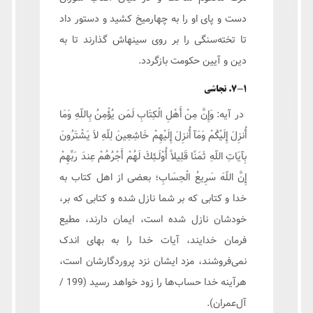
دست و پاى او را به چهارمیخ كشيد و دستور داد
تا تخته‌سنگی را بر روى سينه‏اش گذارند تا به
دين و آيين حكومت بازگردد.
7-1. نجاشی
در آیه: وَإِنَّ مِنْ أَهْلِ الْكِتَابِ لَمَن يُؤْمِنُ بِاللّهِ وَمَا
أُنزِلَ إِلَيْكُمْ وَمَآ أُنزِلَ إِلَيْهِمْ خَاشِعِينَ لِلّهِ لاَ يَشْتَرُونَ
بِآيَاتِ اللّهِ ثَمَنًا قَلِيلاً أُوْلَـئِكَ لَهُمْ أَجْرُهُمْ عِندَ رَبِّهِمْ
إِنَّ اللّهَ سَرِيعُ الْحِسَابِ؛ بعضی از اهل کتاب به
خدا و کتابی که بر شما نازل شده و کتابی که بر،
خودشان نازل شده است، ايمان دارند، مطيع
فرمان خدايند، آيات خدا را به بهای اندک
نمی‌فروشند، مزد ايشان نزد پروردگارشان است،
هرآینه خدا حساب‌ها را زود خواهد رسيد (199 /
آل‌عمران).