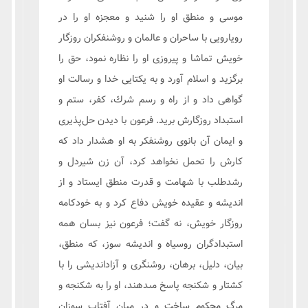
موسى و منطق او را شنيد و معجزه او را در
رويارويى با ساحران و عالمان و روشنفكران روزگار
خويش تماشا و پيروزى او را نظاره نمود، حق را
برگزيد و اسلام آورد و به يكتايى خدا و رسالت او
گواهى داد و از راه و رسم شرك، كفر، ستم و
استبداد روزگارش بريد. فرعون با ديدن حل‌پذیری
و ايمان آن بانوى روشنفكر به او هشدار داد كه
كارش را تحمل نخواهد كرد، آن زن شيردل و
رشدطلب با شهامت و قدرت منطق ايستاد و از
انديشه و عقيده خويش دفاع كرد و به خودكامه
روزگار خويش، نه گفت؛ فرعون نيز بسان همه
استبدادگران روسياه و انديشه سوز، كه منطق،
بيان، دليل، برهان، روشنگرى و آزادانديشى را با
كشتار و شكنجه پاسخ مى‏دهند، او را به شكنجه و
مرگ محكوم ساخت و در ميان آفتاب سوزان