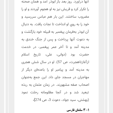
آنها درآورد. روز بعد باز ابوذر آمد و همان صحنه
را تکرار کرد و قریش نیز به او هجوم آوردند و او را
مضروب ساختند. این بار هم عباس سررسید و
خود را به روي او انداخت تا نجات یافت. به دنبال
آن ابوذر به‌فرمان پیغمبر به قبیله خود بازگشت و
به دعوت آنها پرداخت و پس از جنگ خندق به
مدینه آمد و تا آخر عمر پیغمبر، در خدمت
حضرت بود (دوانی، علی، تاریخ اسلام
ازآغازتاهجرت، ص 57). او در سال شش هجری
به مدینه آمد و پیامبر او را باعده‌ای دیگر از
مهاجران در مسجد جای داد. این جمع به‌عنوان
اصحاب صفه مشهورند. در زمان عثمان به ربذه
تبعید شد و در آنجا مظلومانه رحلت نمود
(بهشتی، سید جواد، دعوت 3، ص 274
).
3-1 سلمان فارسی