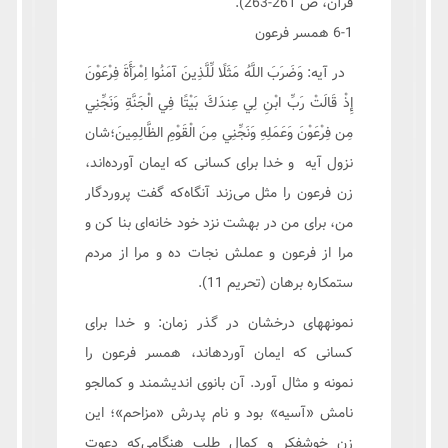
قرآن، ص 261-263).
6-1 همسر فرعون
در آیه: وَضَرَبَ اللَّهُ مَثَلًا لِّلَّذِينَ آمَنُوا اِمْرَأَةَ فِرْعَوْنَ
إِذْ قَالَتْ رَبِّ ابْنِ لِي عِندَكَ بَيْتًا فِي الْجَنَّةِ وَنَجِّنِي
مِن فِرْعَوْنَ وَعَمَلِهِ وَنَجِّنِي مِنَ الْقَوْمِ الظَّالِمِينَ؛شان
نزول آیه و خدا برای کسانی که ايمان آورده‌اند،
زن فرعون را مثل می‌زند آنگاه‌که گفت پروردگار
من، برای من در بهشت نزد خود خانه‌ای بنا کن و
مرا از فرعون و عملش نجات ده و مرا از مردم
ستمکاره برهان (تحریم 11).
نمونه‏هاى درخشان در گذر زمان: و خدا براى
كسانى كه ايمان آورده‏اند، همسر فرعون را
نمونه و مثال آورد. آن بانوى انديشمند و كمال‏جو
نامش «آسيه» بود و نام پدرش «مزاحم»؛ اين
زن خوش‏فكر و کمال طلب هنگامی‌که دعوت