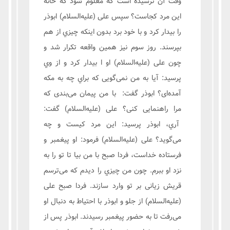
وقت آن نرسیده است که معلوم شود که خانه
این مرد کجاست؟ سپس علی (علیه‌السلام) ابوذر
را بیدار کرد و با خود برد بدون اینکه چیزي از هم
بپرسند. روز سوم نیز همین واقعه تکرار شد و
چون علی (علیه‌السلام) او ا بیدار کرد و از وي
پرسید: آیا به من نمی‌گویی که براي چه به مکه
آمده‌ای؟ ابوذر گفت: با من پیمان می‌بندی که
مرا راهنمایی کنی؟ علی (علیه‌السلام) گفت:
آري، ابوذر پرسید: این مرد کیست و چه
می‌گوید؟ علی (علیه‌السلام) فرمود: او پیغمبر و
فرستاده خداست، فردا صبح با من بیا تا تو را به
نزد او ببرم. چون من چیزي را دیدم که می‌ترسم
قریش زیانی بر تو وارد سازند. فردا صبح علی
(علیه‌السلام) از جلو و ابوذر با احتیاط به دنبال او
می‌رفت تا به حضور پیغمبر رسیدند. ابوذر پس از