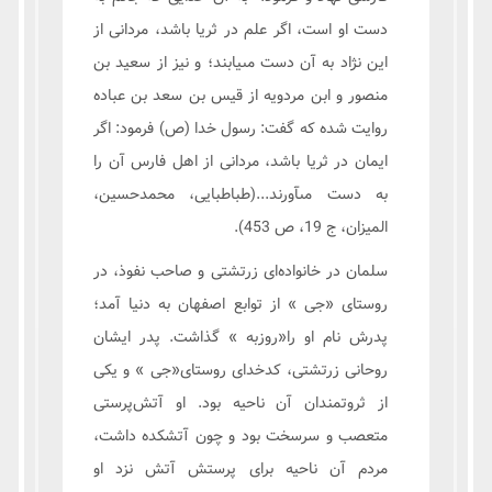
دست او است، اگر علم در ثريا باشد، مردانى از
اين نژاد به آن دست مى‏يابند؛ و نيز از سعيد بن
منصور و ابن مردويه از قيس بن سعد بن عباده
روايت شده كه گفت: رسول خدا (ص) فرمود: اگر
ايمان در ثريا باشد، مردانى از اهل فارس آن را
به دست مى‏آورند...(طباطبایی، محمدحسین،
المیزان، ج 19، ص 453).
سلمان در خانواده‌ای زرتشتی و صاحب نفوذ، در
روستای «جی » از توابع اصفهان به دنیا آمد؛
پدرش نام او را«روزبه » گذاشت. پدر ایشان
روحانی زرتشتی، کدخدای روستای«جی » و یکی
از ثروتمندان آن ناحیه بود. او آتش‌پرستی
متعصب و سرسخت بود و چون آتشکده داشت،
مردم آن ناحیه برای پرستش آتش نزد او