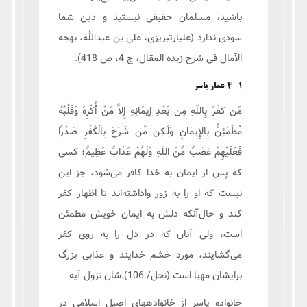
باشید، مسلمان حقیقى نیستید و دین شما
سودى ندارد (علیارتبریزی، علی بن عبدالله، بهجه
الآمال فی شرح زبده المقال، ج 4، ص 418).
4-1 عمار یاسر
مَن كَفَرَ بِاللّهِ مِن بَعْدِ إيمَانِهِ إِلاَّ مَنْ أُكْرِهَ وَقَلْبُهُ
مُطْمَئِنٌّ بِالإِيمَانِ وَلَـكِن مَّن شَرَحَ بِالْكُفْرِ صَدْرًا
فَعَلَيْهِمْ غَضَبٌ مِّنَ اللّهِ وَلَهُمْ عَذَابٌ عَظِيمٌ؛ کسی
که پس از ايمان به خدا کافر می‌شود، جز اين
نيست که او را به زور واداشته‌اند تا اظهار کفر
کند و حال‌آنکه دلش به ايمان خويش مطمئن
است، ولی آنان که در دل را به روی کفر
می‌گشایند، مورد خشم خدايند و عذابی بزرگ
برايشان مهيا است (نحل/ 106).شان نزول آیه
خانواده یاسر از خانواده‏های اصیل اسلامی در