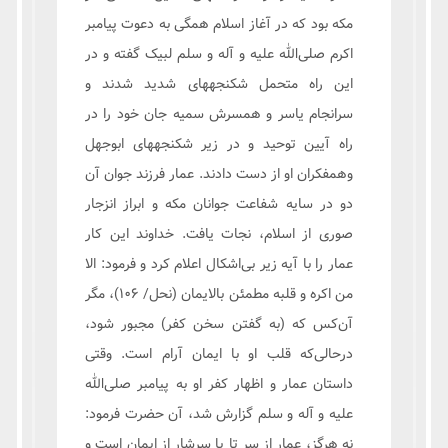
مکه بود که در آغاز اسلام همگی به دعوت پیامبر
اکرم صلی‌الله علیه و آله و سلم لبیک گفته و در
این راه متحمل شکنجه‏های شدید شدند و
سرانجام یاسر و همسرش سمیه جان خود را در
راه آیین توحید و در زیر شکنجه‏های ابوجهل
وهمفکران او از دست دادند. عمار فرزند جوان آن
دو در سایه شفاعت جوانان مکه و ابراز انزجار
صوری از اسلام، نجات یافت. خداوند این کار
عمار را با آیه زیر بی‌اشکال اعلام کرد و فرمود: الا
من اکره و قلبه مطمئن بالایمان (نحل/ ۱۰۶)، مگر
آن‌کس که (به گفتن سخن کفر) مجبور شود،
درحالی‌که قلب او با ایمان آرام است. وقتی
داستان عمار و اظهار کفر او به پیامبر صلی‌الله
علیه و آله و سلم گزارش شد، آن حضرت فرمود:
نه هرگز، عمار از سر تا پا سرشار از ایمان است و