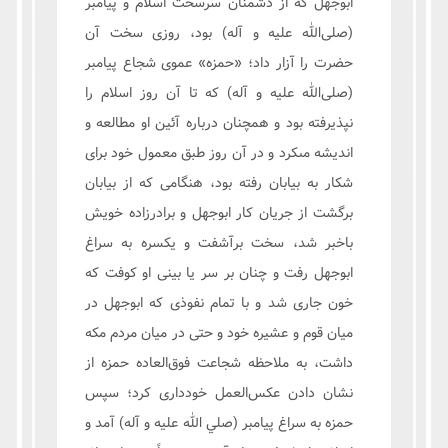
ابوجهل كه از دشمنان سرسخت اسلام و پيامبر
(صلی‌الله عليه و آله) بود، روزى سخت آن
حضرت را آزار داد؛ «حمزه» عموى شجاع پيامبر
(صلی‌الله عليه و آله) كه تا آن روز اسلام را
نپذيرفته بود و همچنان درباره آئين او مطالعه و
انديشه مى‏كرد و در آن روز طبق معمول خود براى
شكار به بيابان رفته بود، هنگامى كه از بيابان
برگشت از جريان كار ابوجهل و برادرزاده خويش
باخبر شد، سخت برآشفت و يكسره به سراغ
ابوجهل رفت و چنان بر سر يا بينى او كوفت كه
خون جارى شد و با تمام نفوذى كه ابوجهل در
ميان قوم و عشيره خود و حتى در ميان مردم مكه
داشت، به ملاحظه شجاعت فوق‌العاده حمزه از
نشان دادن عکس‌العمل خوددارى كرد؛ سپس
حمزه به سراغ پيامبر (صلي الله عليه و آله) آمد و