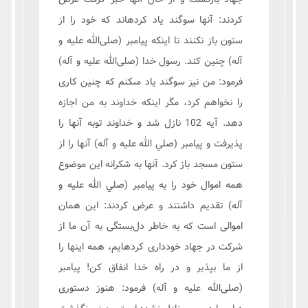
كردند: آنها سوگند ياد كرده‏اند كه خود را از
ستون باز نكنند تا اينكه پيامبر (صلی‌الله عليه و
آله) چنين كند. رسول خدا (صلی‌الله عليه و آله)
فرمود: من نيز سوگند ياد مى‏كنم كه چنين كارى
را نخواهم كرد، مگر اينكه خداوند به من اجازه
دهد. آيه 102 نازل شد و خداوند توبه آنها را
پذيرفت و پيامبر (صلي الله عليه و آله) آنها را از
ستون مسجد باز كرد. آنها به شكرانه اين موضوع
همه اموال خود را به پيامبر (صلي الله عليه و
آله) تقديم داشتند و عرض كردند: اين همان
اموالى است كه به خاطر دل‌بستگی به آن ما از
شركت در جهاد خوددارى كرده‏ايم، همه اينها را
از ما بپذير و در راه خدا انفاق كن! پيامبر
(صلی‌الله عليه و آله) فرمود: هنوز دستورى