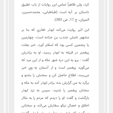
كرد، ولى ظاهراً تمامى اين روايات از باب تطبيق
داستان بر آيه است (طباطبایی، محمدحسین،
المیزان، ج 17، ص 383).
ابن اثیر روایت می‌کند ابوذر غفاري که بنا بر
مشهور نامش جندب بن جناده است، چهارمین
یا پنجمین کسی بود که اسلام آورد. خبر بعثت
پیغمبر در قبیله به ابوذر رسید، او به برادرش
گفت : برو به این دره شهر مکه و از این مرد که
می‌گوید پیغمبر است و از آسمان به وي خبر
می‌رسد، اطلاع حاصل کن و سخنش را بشنو و
برگرد به من گزارش بده. برادر ابوذر آمد به مکه و
سخنان پیغمبر را شنید، سپس به نزد ابوذر
بازگشت و گفت :او را دیدم که مردم را به مکار‌
اخلاق و خصال نیکو سفارش می‌کند و سخنانی