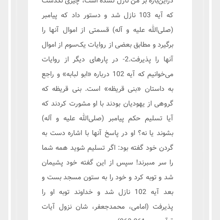
دراین‌باره بر من نازل نشده است، چيزى نگذشت
كه آيه 103 نازل شد و دستور داد كه پيامبر
(صلی‌الله عليه و آله) قسمتى از اموال آنها را
برگيرد و مطابق بعضى از روايات یک‌سوم از اموال
آنها را پذيرفت.2- در پاره‏اى ديگر از روايات
می‌خوانیم كه آيه 102 درباره «ابو لبابه» و راجع
به داستان «بنى قريظه» است. بنى قريظه كه
گروهى از يهوديان بودند با او مشورت كردند كه
آيا تسليم حكم پيامبر (صلی‌الله عليه و آله)
بشوند يا نه؟ او در پاسخ آنها با اشاره دست به
گردن خود گفته بود: اگر تسليم شويد همه شما
را سر مى‏برند! سپس از اين گفته خود پشيمان
شد و توبه كرد و خود را به ستون مسجد بست و
بعد آيه 102 نازل شد و خداوند توبه او را
پذیرفت (امامی، محمدجعفر، شان نزول آیات