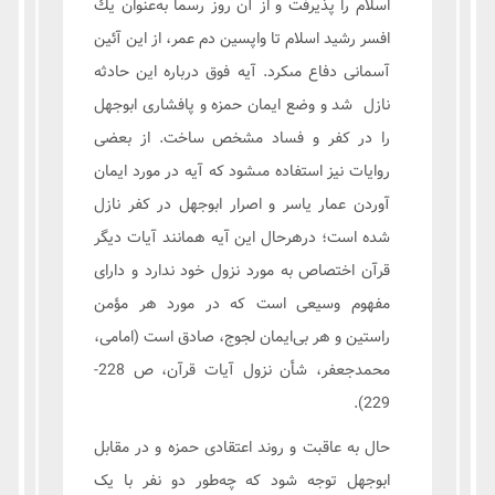
اسلام را پذيرفت و از آن روز رسماً به‌عنوان يك
افسر رشيد اسلام تا واپسين دم عمر، از اين آئين
آسمانى دفاع مى‏كرد. آيه فوق درباره اين حادثه
نازل شد و وضع ايمان حمزه و پافشارى ابوجهل
را در كفر و فساد مشخص ساخت. از بعضى
روايات نيز استفاده مى‏شود كه آيه در مورد ايمان
آوردن عمار ياسر و اصرار ابوجهل در كفر نازل
شده است؛ درهرحال اين آيه همانند آيات ديگر
قرآن اختصاص به مورد نزول خود ندارد و داراى
مفهوم وسيعى است كه در مورد هر مؤمن
راستين و هر بى‌ايمان لجوج، صادق است (امامی،
محمدجعفر، شأن نزول آیات قرآن، ص 228-
229).
حال به عاقبت و روند اعتقادی حمزه و در مقابل
ابوجهل توجه شود که چه‌طور دو نفر با یک