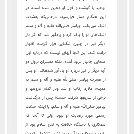
توحید با گوشت و خون او عجین شده است. در
این هنگام عمار فرارسید، درحالی‌که به‌شدت
اشک می‏ریخت. پیامبر صلی‌الله علیه و آله و سلم
اشک‌های او را پاک کرد و یادآور شد که اگر بار
دیگر نیز در چنین تنگنایی قرار گرفت، اظهار
برائت کند. این تنها آیه‏ای نیست که درباره این
صحابی جانباز فرود آمده، بلکه مفسران نزول دو
آیه دیگر را نیز درباره او یادآور شده‏اند. او پس
از هجرت پیامبر صلی‌الله علیه و آله و سلم به
مدینه، ملازم رکاب او شد ودر تمام غزوه‏ها و
برخی از سریه‏ها شرکت جست؛ پس از درگذشت
پیامبر صلی‌الله علیه و آله و سلم، با اینکه خلافت
رسمی مورد رضایت او نبود، ولی تا آنجا که
همکاری با دستگاه خلافت‏ به نفع اسلام بود از
یاری و همکاری با آن دریغ نکرد. «انک لن تموت