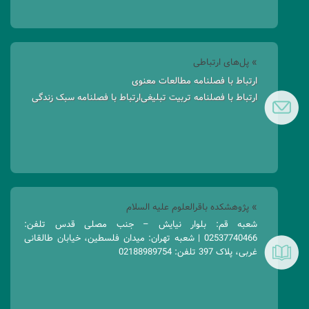
» پل‌های ارتباطی
ارتباط با فصلنامه مطالعات معنوی
ارتباط با فصلنامه تربیت تبلیغی
ارتباط با فصلنامه سبک زندگی
» پژوهشکده باقرالعلوم علیه السلام
شعبه قم: بلوار نیایش – جنب مصلی قدس تلفن:
02537740466 | شعبه تهران: میدان فلسطین، خیابان طالقانی
غربی، پلاک 397 تلفن: 02188989754