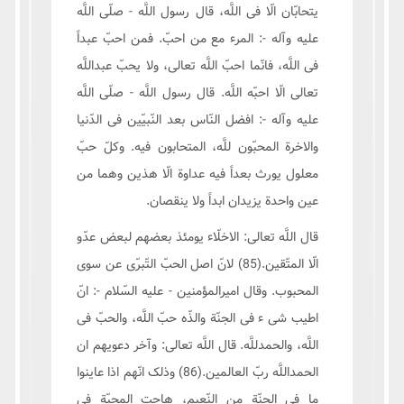
یتحابّان الّا فی اللَّه، قال رسول اللَّه - صلّی اللَّه
علیه وآله -: المرء مع من احبّ. فمن احبّ عبداً
فی اللَّه، فانّما احبّ اللَّه تعالی، ولا یحبّ عبداللَّه
تعالی الّا احبّه اللَّه. قال رسول اللَّه - صلّی اللَّه
علیه وآله -: افضل النّاس بعد النّبیّین فی الدّنیا
والاخرة المحبّون للَّه، المتحابون فیه. وکلّ حبّ
معلول یورث بعداً فیه عداوة الّا هذین وهما من
عین واحدة یزیدان ابداً ولا ینقصان.
قال اللَّه تعالی: الاخلّاء یومئذ بعضهم لبعض عدّو
الّا المتّقین.(85) لانّ اصل الحبّ التّبرّی عن سوی
المحبوب. وقال امیرالمؤمنین - علیه السّلام -: انّ
اطیب شی ء فی الجنّة والذّه حبّ اللَّه، والحبّ فی
اللَّه، والحمدللَّه. قال اللَّه تعالی: وآخر دعویهم ان
الحمداللَّه ربّ العالمین.(86) وذلک انّهم اذا عاینوا
ما فی الجنّة من النّعیم، هاجت المحبّة فی