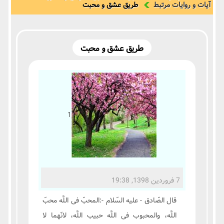
آیات و روایات مرتبط
طریق عشق و محبت
طریق عشق و محبت
1
7 فروردین 1398, 19:38
قال الصّادق - علیه السّلام -:المحبّ فی اللَّه محبّ
اللَّه، والمحبوب فی اللَّه حبیب اللَّه، لانّهما لا