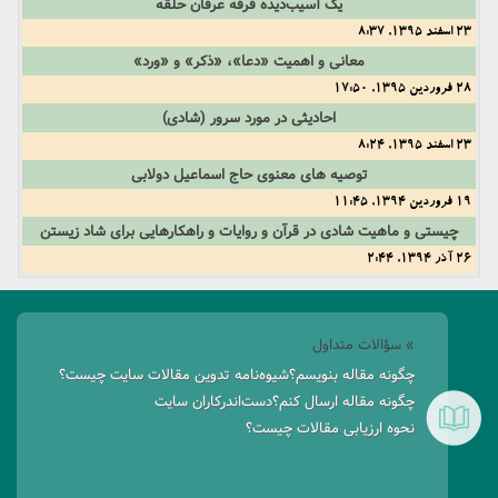
یک آسیب‌دیده فرقه عرفان حلقه
23 اسفند 1395, 8:37
معانی و اهمیت «دعا»، «ذکر» و «ورد»
28 فروردین 1395, 17:50
احادیثی در مورد سرور (شادی)
23 اسفند 1395, 8:24
توصیه های معنوی حاج اسماعیل دولابی
19 فروردین 1394, 11:45
چیستی و ماهیت شادی در قرآن و روایات و راهکارهایی برای شاد زیستن
26 آذر 1394, 2:44
» سؤالات متداول
چگونه مقاله بنویسم؟
شیوه‌نامه تدوین مقالات سایت چیست؟
چگونه مقاله ارسال کنم؟
دست‌اندرکاران سایت
نحوه ارزیابی مقالات چیست؟