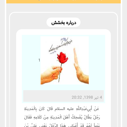
درباره بخشش
1
4 تیر 1398, 20:32
عَنْ أَبِي‌عَبْدِ‌اللَّهِ علیه السلام قَالَ كَانَ بِالْمَدِينَةِ
رَجُلٌ بَطَّالٌ يُضْحِكُ أَهْلَ الْمَدِينَةِ مِنْ كَلَامِهِ فَقَالَ
يَوْماً لَهُمْ قَدْ أَعْيَانِي هَذَا الرَّجُلُ يَعْنِي عَلِيَّ بْنَ