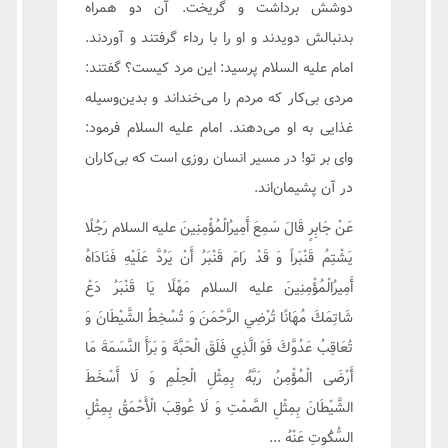
دوشش برداشت و گریخت. آن دو همراه
بدنبالش دویدند و او را با رداء گرفتند و آوردند.
امام علیه السلام پرسید: این مرد کیست؟ گفتند:
مردی بی‌کار که مردم را می‌خنداند و بدین‌وسیله
غذایی به او می‌دهند. امام علیه السلام فرمود:
وای بر تو! در مسیر انسان روزی است که بی‌کاران
در آن پشیمان‌اند.
عَنْ جَابِرٍ قَالَ سَمِعَ أَمِيرُ‌الْمُؤْمِنِينَ علیه السلام رَجُلًا
يَشْتِمُ قَنْبَراً وَ قَدْ رَامَ قَنْبَرُ أَنْ يَرُدَّ عَلَيْهِ فَنَادَاهُ
أَمِيرُ‌الْمُؤْمِنِينَ علیه السلام مَهْلًا يَا قَنْبَرُ دَعْ
شَاتِمَكَ مُهَانًا تُرْضِي الرَّحْمَنَ وَ تُسْخِطُ الشَّيْطَانَ وَ
تُعَاقِبُ عَدُوَّكَ فَوَ الَّذِي فَلَقَ الْحَبَّةَ وَ بَرَأَ النَّسَمَةَ مَا
أَرْضَى الْمُؤْمِنُ رَبَّهُ بِمِثْلِ الْحِلْمِ وَ لَا أَسْخَطَ
الشَّيْطَانَ بِمِثْلِ الصَّمْتِ وَ لَا عُوقِبَ الْأَحْمَقُ بِمِثْلِ
السُّكُوتِ عَنْهُ ...