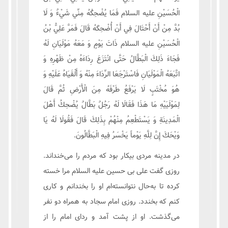
الْحُسَيْنِ علیه السلام فَمَا يُضْحِكُهُ مِنِّي شَيْ‏ءٌ وَ لَا
بُدَّ مِنْ أَنْ أَحْتَالَ فِي أَنْ أُضْحِكَهُ قَالَ فَمَرَّ عَلِيُّ بْنُ
الْحُسَيْنِ علیه السلام ذَاتَ يَوْمٍ وَ مَعَهُ مَوْلَيَانِ لَهُ
فَجَاءَ ذَلِكَ الْبَطَّالُ حَتَّى انْتَزَعَ رِدَاءَهُ مِنْ ظَهْرِهِ وَ
اتَّبَعَهُ الْمَوْلَيَانِ فَاسْتَرْجَعَا الرِّدَاءَ مِنْهُ وَ أَلْقَيَاهُ عَلَيْهِ وَ
هُوَ مُخْتَبٍ لَا يَرْفَعُ طَرْفَهُ مِنَ الْأَرْضِ ثُمَّ قَالَ
لِمَوْلَيَيْهِ مَا هَذَا فَقَالَا لَهُ رَجُلٌ بَطَّالٌ يُضْحِكُ أَهْلَ
الْمَدِينَةِ وَ يَسْتَطْعِمُ مِنْهُمْ بِذَلِكَ قَالَ فَقُولَا لَهُ يَا
وَيْحَكَ إِنَّ لِلَّهِ يَوْماً يَخْسَرُ فِيهِ الْبَطَّالُونَ.
در مدینه مردی بیکار بود که مردم را می‌خنداند.
روزی گفت علی بی حسین علیه السلام مرا خسته
کرده تا به‌حال نتوانسته‌ام او را بخندانم و کاری
کنم که بخندد. روزی امام سجاد به همراه دو نفر
می‌گذشت. او از پشت آمد و ردای امام را از