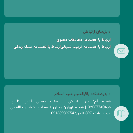
» پل‌های ارتباطی
ارتباط با فصلنامه مطالعات معنوی
ارتباط با فصلنامه تربیت تبلیغی
ارتباط با فصلنامه سبک زندگی
» پژوهشکده باقرالعلوم علیه السلام
شعبه قم: بلوار نیایش – جنب مصلی قدس تلفن:
02537740466 | شعبه تهران: میدان فلسطین، خیابان طالقانی
غربی، پلاک 397 تلفن: 02188989754