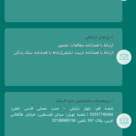
» پل‌های ارتباطی
ارتباط با فصلنامه مطالعات معنوی
ارتباط با فصلنامه تربیت تبلیغی
ارتباط با فصلنامه سبک زندگی
» پژوهشکده باقرالعلوم علیه السلام
شعبه قم: بلوار نیایش – جنب مصلی قدس تلفن:
02537740466 | شعبه تهران: میدان فلسطین، خیابان طالقانی
غربی، پلاک 397 تلفن: 02188989754