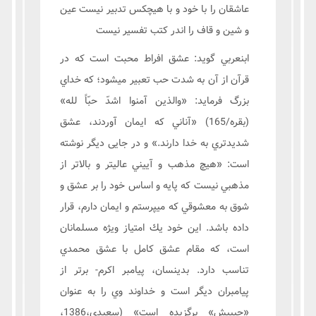
عاشقان را با خود و با هيچكس تدبير نيست عين
و شين و قاف را اندر كتب تفسير نيست
ابنعربي گويد: عشق افراط محبت است كه در
قرآن از آن به شدت حب تعبير ميشود؛ كه خداي
بزرگ فرمايد: «والذين آمنوا اشدّ حبّاً لله»
(بقره/165) «آناني كه ايمان آوردند، عشق
شديدتري به خدا دارند.» و در جایی دیگر نوشته
است: «هيچ مذهب و آیيني عاليتر و بالاتر از
مذهبي نيست كه پايه و اساس خود را بر عشق و
شوق به معشوقي كه ميپرستم و ايمان دارم، قرار
داده باشد. اين خود يك امتياز ويژه مسلمانان
است، که مقام عشق كامل با عشق محمدي
تناسب دارد. بدینسان، پیامبر اکرم- برتر از
پيامبران ديگر است و خداوند وي را به عنوان
«حبيبش» برگزيده است» (سعیدی،1386،