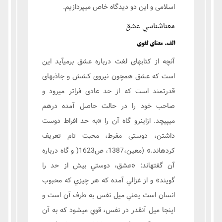
اسلامی و این دو دیدگاه خاص میپردازیم.
معناشناسي عشق
الف. معنای لغوي
آنچه از کتابهای لغت درباره عشق برمیآید این
است که عشق همچون نیروی کشش و جاذبهای
قدرتمند است که از حد عادی فراتر میرود و
صاحب خود را در حالت حاصل آمده درهم
میپیچد. ازاینرو گاه آن را «به حد افراط دوست
داشتن، دوستی مفرط، محبت تام تعریف
کردهاند.» (معین،1387، ص1623( و گاه درباره
آن گفتهاند: «عشق، دوستي بيش از حد را
گویند» و از غزالي آمده كه هر چيزي كه محبوب
انسان است يعني ميل نفس به طرف آن است و
اينجا ميل آنقدر در نفس، قوي ميشود كه به آن