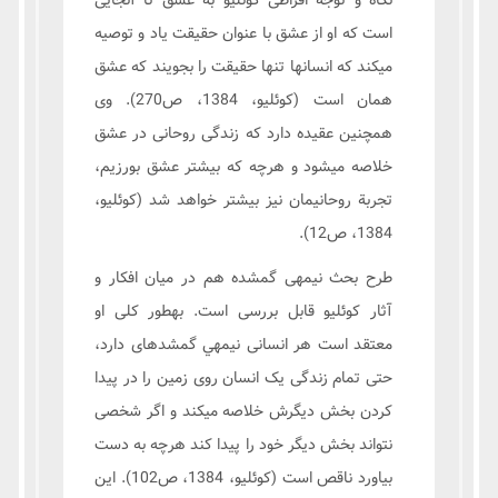
نگاه و توجه افراطی کوئلیو به عشق تا آنجایی
است که او از عشق با عنوان حقیقت یاد و توصیه
میکند که انسانها تنها حقیقت را بجویند که عشق
همان است (کوئلیو، 1384، ص270). وی
همچنین عقیده دارد که زندگی روحانی در عشق
خلاصه میشود و هرچه که بیشتر عشق بورزیم،
تجربة روحانیمان نیز بیشتر خواهد شد (کوئلیو،
1384، ص12).
طرح بحث نیمهی گمشده هم در میان افکار و
آثار كوئليو قابل بررسی است. بهطور کلی او
معتقد است هر انسانی نیمهي گمشدهای دارد،
حتی تمام زندگی یک انسان روی زمین را در پیدا
کردن بخش دیگرش خلاصه میكند و اگر شخصی
نتواند بخش دیگر خود را پیدا کند هرچه به دست
بیاورد ناقص است (کوئلیو، 1384، ص102). این