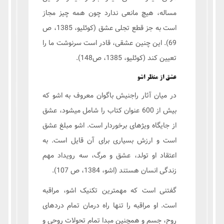
مساله، هیچ مانعی ندارد چون همه چیز مجاز
است به جز قطع تجلی عشق (کوئلیو، 1385، ص
69). این چنین عشقی، قادر است سرنوشت ما را
تعیین کند (کوئلیو، 1385، ص148).
عشق از منظر اشو
در میان آثار راجنيش باگوان معروف به اشو که
بیش از 600 عنوان کتاب را شامل میشود، عشق
از جایگاه ویژهای برخوردار است. اشو مبلغ عشق
است و ارزش بسیاری برای آن قایل است. به
اعتقاد او تولد، عشق و مرگ، سه رویداد مهم
زندگی انسان هستند (اشو، 1384، ص 107).
گفتنی است که مهمترین تکنیک اشو، مراقبه
است. او مراقبه را تنها راه درمان تمام دردهای
روح، جسم و همچنین مبدا تمام تحولات روحي و