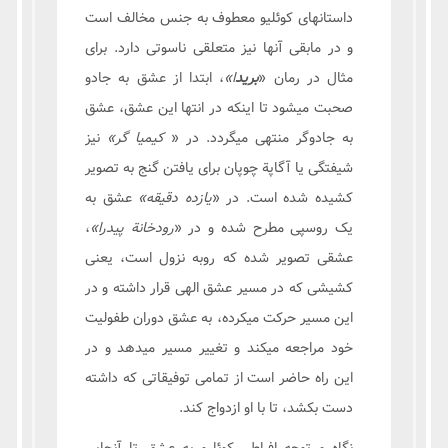
داستانهای کوئلیو معطوف به جنس مخالف است
و در مابقی آنها نیز متعلقی ناسوتی دارد. برای
مثال در رمان «
برید
ا»
، ابتدا از عشق به جادو
صحبت میشود تا اینکه در انتها این عشق، عشق
به جادوگر منتهی میگردد. در «
کیمیا گر»
نیز
شیفتگی یا آگاپة چوپان برای یافتن گنج به تصویر
کشیده شده است. در «
یازده دقیقه»
عشق به
یک روسپی مطرح شده و در «
رودخانة پیدرا»
،
عشقی تصویر شده که روبه نزول است، یعنی
کشیشی که در مسیر عشق الهی قرار داشته و در
این مسیر حرکت میکرده، به عشق دوران طفولیت
خود مراجعه میکند و تغییر مسیر میدهد و در
این راه حاضر است از تمامی توفیقاتی که داشته
دست بکشد، تا با او ازدواج کند.