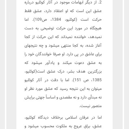
2. از دیگر ابهامات موجود در آثار کوئلیو درباره
عشق این است که او اعتقاد دارد، عشق فقط
حرکت است (کوئلیو، 1384، ص109). اما
هیچگاه در مورد این حرکت توضیحی به دست
نمیدهد، خواننده نمیداند که این حرکت از کجا
آغاز شده، به کجا منتهی میشود و چه نتیجهای
برای عاشق در پی دارد. او صرفا خوانندگان خود را
به عشق دعوت میکند و یادآور میشود که
بزرگترین هدف بشر، درک عشق است(کوئلیو،
1385، ص 151). اما با دقت در آثار کوئلیو
میتوان به این نتیجه رسید که عشق مورد نظر او
نه مبدأی دارد و نه مقصدی و اساساً جهتی برایش
متصور نیست.
اما در عرفان اسلامی برخلاف دیدگاه کوئلیو،
عشق، براق عروج به ملکوت محسوب میشود و