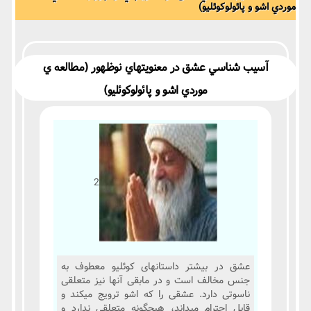
موردي اشو و پائولوکوئليو)
آسيب‏ شناسي عشق در معنويت‏هاي نوظهور (مطالعه‏ ي
موردي اشو و پائولوکوئليو)
2
عشق در بیشتر داستان های کوئلیو معطوف به
جنس مخالف است و در مابقی آنها نیز متعلقی
ناسوتی دارد. عشقی را که اشو ترویج می کند و
قابل احترام می داند، هیچ گونه متعلقی ندارد و