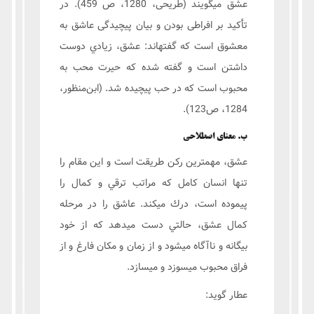
عشق ميگويند (طریحی، 1280، ص 459). در
تأکید بر افراطی بودن و بیان پیچیدگی عاشق به
معشوق است که گفتهاند: عشق، زيادي دوست
داشتن است و گفته شده كه حيرت محب به
محبوب است كه در حب پيچيده شد. (ابن‌منظور،
1284، ص123).
ب. معنای اصطلاحي
عشق، مهمترين ركن طريقت است و اين مقام را
تنها انسان كامل كه مراتب ترقي و كمال را
پيموده است، درك ميكند. عاشق را در مرحله
كمال عشق، حالتي دست ميدهد كه از خود
بيگانه و ناآگاه ميشود و از زمان و مكان فارغ و از
فراق محبوب ميسوزد و ميسازد.
عطار گويد: