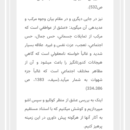
ص532).
نیز در جایی دیگری و در مقام بیان وجوه مرکب و
عدیدهی آن میگوید: «عشق از عواطفي است كه
مركب از تمايلات جسماني، حس جمال، حس
اجتماعي، تعجب، عزت نفس و غيره. علاقه بسيار
شديد و غالباً خواسته نامعقولي است كه گاهي
هيجانات كدورتانگيز را باعث ميشود و آن از
مظاهر مختلف اجتماعي است كه غالباً جزء
شهوات به شمار ميآيد.(سیف، 1383، ص
334،386)
اینک به بررسی عشق از منظر کوئلیو و سپس اشو
میپردازیم و کوشش ميكنيم که با استناد مستقیم
به آثار آنها از هرگونه پیش داوری در این زمینه
پرهیز کنیم.