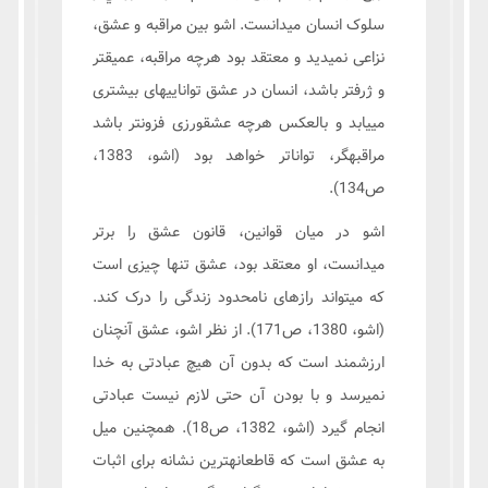
سلوک انسان میدانست. اشو بین مراقبه و عشق،
نزاعی نمیدید و معتقد بود هرچه مراقبه، عمیقتر
و ژرفتر باشد، انسان در عشق تواناییهای بیشتری
مییابد و بالعکس هرچه عشقورزی فزونتر باشد
مراقبهگر، تواناتر خواهد بود (اشو، 1383،
ص134).
اشو در میان قوانین، قانون عشق را برتر
میدانست، او معتقد بود، عشق تنها چیزی است
که میتواند رازهای نامحدود زندگی را درک کند.
(اشو، 1380، ص171). از نظر اشو، عشق آنچنان
ارزشمند است که بدون آن هیچ عبادتی به خدا
نمیرسد و با بودن آن حتی لازم نیست عبادتی
انجام گیرد (اشو، 1382، ص18). همچنین میل
به عشق است که قاطعانهترین نشانه برای اثبات