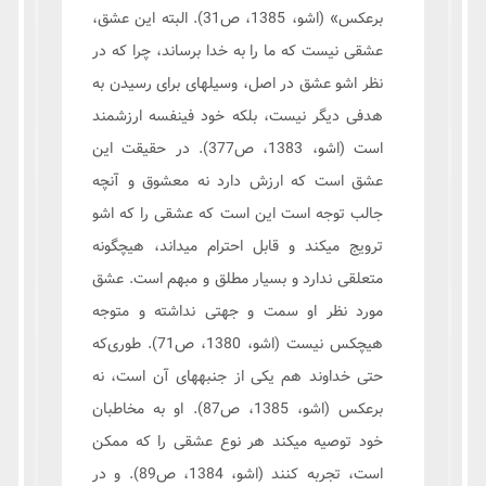
برعکس» (اشو، 1385، ص31). البته این عشق،
عشقی نیست که ما را به خدا برساند، چرا که در
نظر اشو عشق در اصل، وسیلهای برای رسیدن به
هدفی دیگر نیست، بلکه خود فینفسه ارزشمند
است (اشو، 1383، ص377). در حقیقت این
عشق است که ارزش دارد نه معشوق و آنچه
جالب توجه است این است که عشقی را که اشو
ترویج میکند و قابل احترام میداند، هیچگونه
متعلقی ندارد و بسیار مطلق و مبهم است. عشق
مورد نظر او سمت و جهتی نداشته و متوجه
هیچکس نیست (اشو، 1380، ص71). طوری‌که
حتی خداوند هم یکی از جنبههای آن است، نه
برعکس (اشو، 1385، ص87). او به مخاطبان
خود توصیه میکند هر نوع عشقی را که ممکن
است، تجربه کنند (اشو، 1384، ص89). و در