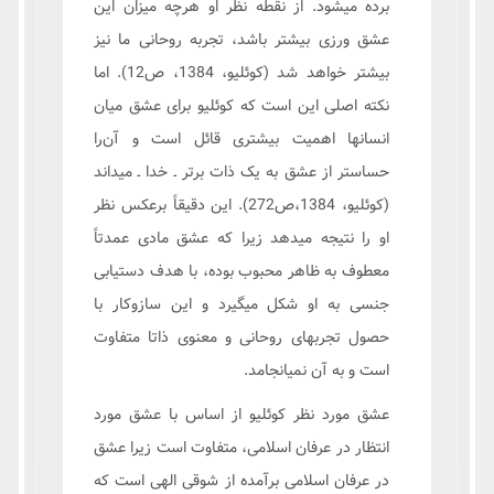
برده میشود. از نقطه نظر او هرچه میزان این
عشق ورزی بیشتر باشد، تجربه روحانی ما نیز
بیشتر خواهد شد (کوئلیو، 1384، ص12). اما
نکته اصلی این است که کوئلیو برای عشق میان
انسانها اهمیت بیشتری قائل است و آن‌را
حساستر از عشق به یک ذات برتر ـ خدا ـ میداند
(کوئلیو، 1384،ص272). این دقیقاً برعکس نظر
او را نتیجه میدهد زیرا که عشق مادی عمدتاً
معطوف به ظاهر محبوب بوده، با هدف دستیابی
جنسی به او شکل میگیرد و این سازوکار با
حصول تجربهای روحانی و معنوی ذاتا متفاوت
است و به آن نمیانجامد.
عشق مورد نظر کوئلیو از اساس با عشق مورد
انتظار در عرفان اسلامی، متفاوت است زیرا عشق
در عرفان اسلامی برآمده از شوقی الهی است که