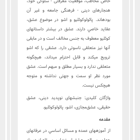
خاص مخاطب، موقعیت معرفتی - سلوکی خود،
هنجارهای دینی - فرهنگی جامعه و غیر آن
بودهاند. پائولوکوئلیو و اشو در موضوع عشق،
عقايد خاصي دارند. عشق در بیشتر داستانهای
کوئلیو معطوف به جنس مخالف است و در مابقی
آنها نیز متعلقی ناسوتی دارد. عشقی را که اشو
ترویج میکند و قابل احترام میداند، هیچگونه
متعلقی ندارد و بسیار مطلق و مبهم است. عشق
مورد نظر او سمت و جهتی نداشته و متوجه
هیچکس نیست.
واژگان کلیدی: جنبشهای نوپدید دینی، عشق
حقیقی، عشق‌مجازی، اشو، پائولوکوئلیو.
مقدمه
از آموزههای عمده و مسائل اساسي در عرفانهای