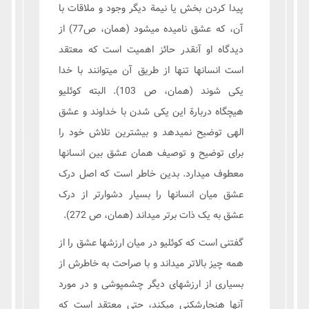
پیدا کردن بخش یا نیمة دیگر وجود و ملاقات با
آن، که عشق نامیده میشود (همان، ص77) از
دیدگاه او آنقدر حائز اهمیت است که معتقد
است انسانها تنها از طریق آن میتوانند با خدا
یکی شوند (همان، ص 103). البته كوئليو
هیچگاه دربارة این یکی شدن با خداوند و عشق
الهی توضیح نمیدهد و بیشترین تلاش خود را
برای توضیح و توصیف همان عشق بین انسانها
معطوف میدارد. بدین خاطر است که اصل درک
عشق میان انسانها را بسیار دشوارتر از درک
عشق به یک ذات برتر میداند (همان، ص 272).
گفتنی است که كوئليو در میان ارزشها عشق را از
همه چیز بالاتر میداند و با صراحت به خاطرش از
بسیاری از ارزشهای دیگر چشمپوشی و در مورد
آنها هنجارشکنی میکند، حتی معتقد است که