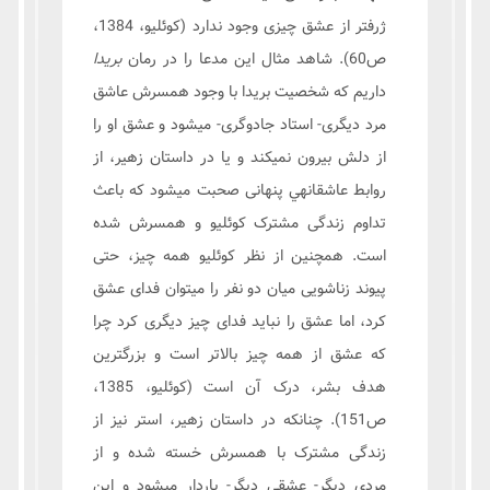
ژرفتر از عشق چیزی وجود ندارد (کوئلیو، 1384،
ص60). شاهد مثال این مدعا را در رمان
بریدا
داریم که شخصیت بریدا با وجود همسرش عاشق
مرد دیگری- استاد جادوگری- میشود و عشق او را
از دلش بیرون نمیکند و یا در داستان زهیر، از
روابط عاشقانهي پنهانی صحبت میشود که باعث
تداوم زندگی مشترک كوئليو و همسرش شده
است. همچنین از نظر کوئلیو همه چیز، حتی
پیوند زناشویی میان دو نفر را میتوان فدای عشق
کرد، اما عشق را نباید فدای چیز دیگری کرد چرا
که عشق از همه چیز بالاتر است و بزرگترین
هدف بشر، درک آن است (کوئلیو، 1385،
ص151). چنانکه در داستان زهیر، استر نیز از
زندگی مشترک با همسرش خسته شده و از
مردی دیگر- عشقی دیگر- باردار میشود و این