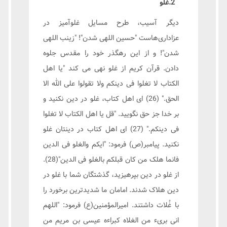
2.غلو
دیگر آسیب، طرح مسایل غلوآمیز در
عزاداری‌هاست "حسین اللهی شدن"! "زینب اللهی
شدن"! و از این رهگذر خود را مقدس جلوه
دادن. قرآن کریم از غلو نهی می کند "یا اهل
الکتاب لا تغلوا فی دینکم ولا تقولوا علی الله الا
الحق." (26) ای اهل کتاب، غلو در دین نکنید و
بر خدا جز حق نگویید. "قل یا اهل الکتاب لا تغلوا
فی دینکم." (27) ای اهل کتاب در دینتان غلو
نکنید. پیامبر(ص) فرمود: "ایکم والغلو فی الدین
فانما هلک من کان قبلکم بالغلو فی الدین"(28).
از غلو در دین بپرهیزید، گذشتگان شما با غلو در
دین هلاک شدند. امامان ما شدیدترین برخورد را
با غُلات داشتند. امیرالمؤمنین(ع) فرمود: "اللهم
انی بریء من الغلاه کبراءه عیسی بن مریم من