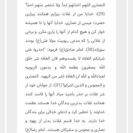
النصاری اللهم اخذلهم ابداً ولا تنتصر منهم احداً"
(29)؛ خدایا من از غلات بیزارم همانند بیزاری
حضرت عیسی از نصاری. خدایا آنها را تا همیشه
خوار کن و هیچ کدام از آنها را یاری مکن. و برخی
از غلاتی را که مدعی ربوبیت مولا علی(ع) بودند
سوزاند(30). امام صادق(ع) فرمود: "احذروا علی
شبابکم الغلاه لا یفسدوهم فان الغلاه شر خلق
الله یصغرون عظمه الله و یدعون الربوبیه
لعبادالله و الله ان الغلاه اشر من الیهود النصاری
و المجوس و الذین اشرکوا"(31)؛ از جوانان خود از
شر غلات بر حذر باشید مباد آنها را فاسد کنند
همانند غلات بدترین بندگان خدا هستند عظمت
خداوند را تحقیر کرد و ادعای خدائی برای بندگان
خدا دارند. به خدا قسم غلات بدتر از یهود و
نصاری و مجوس و مشرکان هستند. امام رضا(ع)