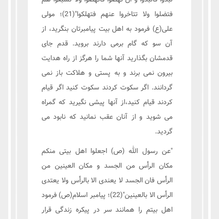
فتضلوا ولا تتاخروا عنهم فتهلکوا"(21)؛ مولی
علی(ع) فرمود به اهل بیت پیامبرتان بنگرید، از
آن سو که گام برمی دارند بروید. قدم جای
قدمشان بگذارید آنها شما را هرگز از راه هدایت
بیرون نمی برند و به پستی و هلاکت باز نمی
گردانند. اگر سکوت کردند سکوت کنید اگر قیام
کردند قیام کنید،از آنها پیشی نگیرید که گمراه
می شوید و از آنان عقب نمانید که نابود می
گردید.
"عن رسول الله (ص) اجعلوا اهل بیتی منکم
مکان الرأس من الجسد و مکان العینین من
الرأس فان الجسد لا یعندی الا بالرأس ولا یعتدی
الرأس الا بالعینین"(22)؛ پیامبر اسلام(ص) فرمود
اهل بیتم را همانند سر در پیکره زندگی قرار