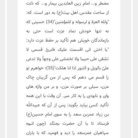
مضطر و... امام زین العابدین بیمار و... که ذلت
از ساحت مقدس اهل بیت(ع) به دور است. که:
"ولله العزة و لرسوله و للمؤمنین"(34) حسینی که
نه تنها خودش نماد عزت است حتی به
بازماندگان خویش هم تأکید بر حفظ عزت دارد:
"یا اختی انی اقسمت علیک فابرئ قسمی لا
تشقی علی حبیبا ولا تخمشی علی وجهاً ولا تدعی
علیّ بالویل و الثبور اذا انا هلکت"(35)؛ خواهرم تو
را قسم می دهم که پس از من گریبان چاک
مزن، سیلی بر صورت مزن، و بر من واژه های
وای و نابودی را به کار مبر. آن وقت با این همه
تأکید کسی بیاید بگوید: پس از آن که عبیدالله
بن زیاد عمربن سعد را به سوی امام حسین(ع)
فرستاد تا با آن حضرت بجنگد (چون انبوه
سپاهیان عمرسعد را دید و فهمید که با یاران