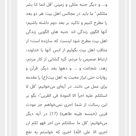
و... و دیگر جنبه ملکی و زمینی "قل انما انا بشر
مثلکم." ما باید در مجالس اهل بیت هر دو بعد
را مطرح کنیم و تاکید بر بعد دوم داشته باشیم؛
آنها الگوی زندگی اند جنبه های الگویی زندگی
اهل بیت مطرح شود اینست که سازنده است؛ از
مناقب اهل بیت بگوئیم از انس آنها با خداوند،
ارتباط صمیمی با مردم، گره گشایی از کار مردم،
زهد، شجاعت و ... و دهها بعد دیگر. قرآن و
روایات حتی ابراز محبت به اهل بیت(ع) را مقدمه
برای عمل می دانند. در آیه‌ای می‌خوانیم: "قل لا
اسئلکم علیه اجراً الا المودة فی القربی"؛ بگو بر
این رسالت از شما اجری نمی‌خواهم جز مودت
قربی (خمسه طیبه طاهره) (17) در آیه دیگر
می‌خوانیم: "قل ما سئلتکم من اجر فهو لکم ان
اجری الا علی الله) اجری که خواستم به نفع