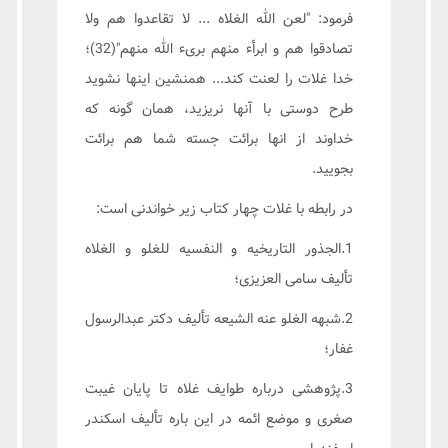
فرمود: "لعن الله الغلاه ... لا تقاعدوا هم ولا
تصادقوا هم و ابرأء منهم بریء الله منهم"(32)؛
خدا غلات را لعنت کند... همنشین اینها نشوید
طرح دوستی با آنها نریزید، همان گونه که
خداوند از انها برائت جسته شما هم برائت
بجویید.
در رابطه با غلات چهار کتاب زیر خواندنی است:
1.الجذور التاریخیه و النفسیه للغلو و الغلاه
تألیف سامی العزیزی؛
2.شبهه الغلو عنه الشیعه تألیف دکتر عبدالرسول
غفار؛
3.پژوهشی درباره طوایف غلاه تا پایان غیبت
صغری و موضع ائمه در این باره تألیف اسکندر