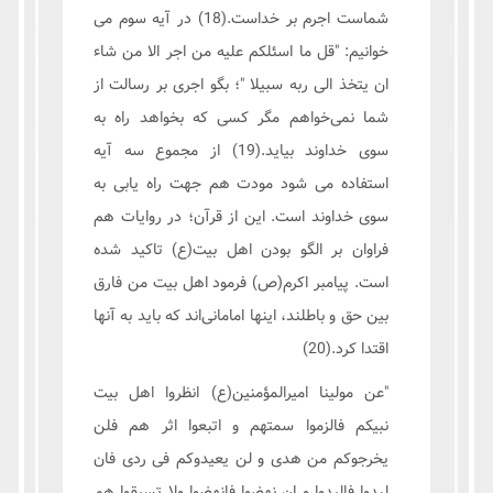
شماست اجرم بر خداست.(18) در آیه سوم می
خوانیم: "قل ما اسئلکم علیه من اجر الا من شاء
ان یتخذ الی ربه سبیلا "؛ بگو اجری بر رسالت از
شما نمی‌خواهم مگر کسی که بخواهد راه به
سوی خداوند بیاید.(19) از مجموع سه آیه
استفاده می شود مودت هم جهت راه یابی به
سوی خداوند است. این از قرآن؛ در روایات هم
فراوان بر الگو بودن اهل بیت(ع) تاکید شده
است. پیامبر اکرم(ص) فرمود اهل بیت من فارق
بین حق و باطلند، اینها امامانی‌اند که باید به آنها
اقتدا کرد.(20)
"عن مولینا امیرالمؤمنین(ع) انظروا اهل بیت
نبیکم فالزموا سمتهم و اتبعوا اثر هم فلن
یخرجوکم من هدی و لن یعیدوکم فی ردی فان
لبدوا فالبدوا و ان نهضوا فانهضوا ولا تسبقوا هم