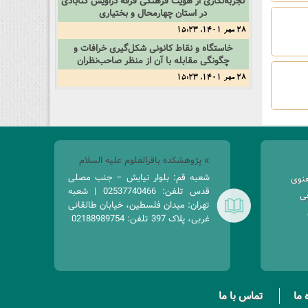
تجربه‌نگاری‌ از‌ هویت‌ فرهنگی‌ فرقه‌ دراویش‌ گنابادی‌
در‌ استان‌ چهارمحال‌ و‌ بختیاری
28 مهر 1401, 15:23
خاستگاه‌ و‌ نقاط‌ کانونی‌ شکل‌گیری‌ خرافات‌ و‌
چگونگی‌ مقابله‌ با‌ آن‌ از‌ منظر‌ صاحب‌نظران
28 مهر 1401, 15:23
» پژوهشکده باقرالعلوم علیه السلام
شعبه قم: بلوار نیایش – جنب مصلی
عنوی
قدس تلفن: 02537740466 | شعبه
غی
تهران: میدان فلسطین، خیابان طالقانی
غربی، پلاک 397 تلفن: 02188989754
 ما
تماس با ما