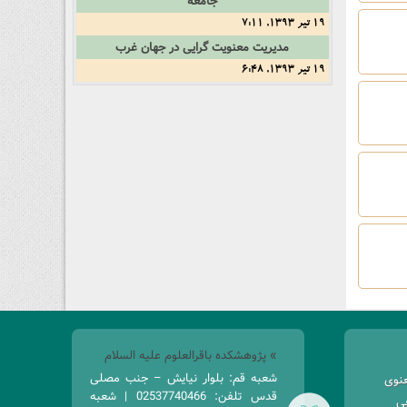
جامعه
19 تیر 1393, 7:11
مدیریت معنویت گرایی در جهان غرب
19 تیر 1393, 6:48
» پژوهشکده باقرالعلوم علیه السلام
شعبه قم: بلوار نیایش – جنب مصلی
عنوی
قدس تلفن: 02537740466 | شعبه
غی