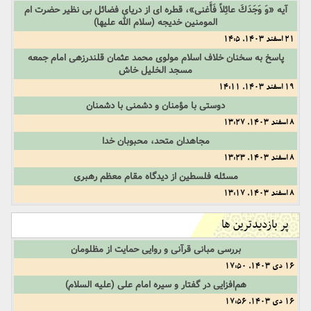
آیه «وَ وَجَدَكَ عائِلاً فَأَغنى»، قطره ای از دریای فضائل بی نظیر حضرت ام
المومنین خدیجه (سلام الله علیها)
21 اسفند 1403, 14:5
پاسخ به سخنان خلاف اسلام مولوی محمد عثمان قلندرزهی امام جمعه
مسجد الخلیل خاش
19 اسفند 1403, 14:11
دوستی با مؤمنان و دشمنی با دشمنان
8 اسفند 1403, 13:27
مجاهدان متحد، محبوبان خدا
8 اسفند 1403, 13:23
مسئله فلسطين از دیدگاه مقام معظم رهبری
8 اسفند 1403, 13:17
پر بازدیدترین ها
بررسی مبانی قرآنی و روایی حمایت از مظلومان
16 دی 1403, 17:50
هم‌افزایی در گفتار و سیره امام علی (علیه السلام)
16 دی 1403, 17:56