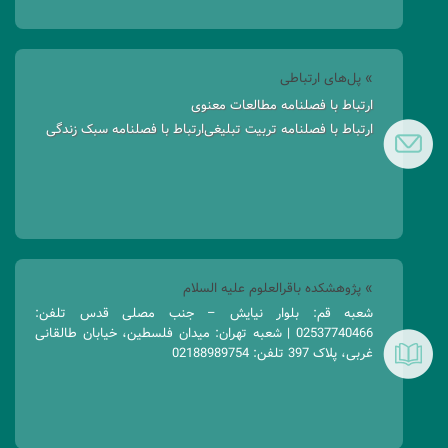
» پل‌های ارتباطی
ارتباط با فصلنامه مطالعات معنوی
ارتباط با فصلنامه تربیت تبلیغی
ارتباط با فصلنامه سبک زندگی
» پژوهشکده باقرالعلوم علیه السلام
شعبه قم: بلوار نیایش – جنب مصلی قدس تلفن:
02537740466 | شعبه تهران: میدان فلسطین، خیابان طالقانی
غربی، پلاک 397 تلفن: 02188989754