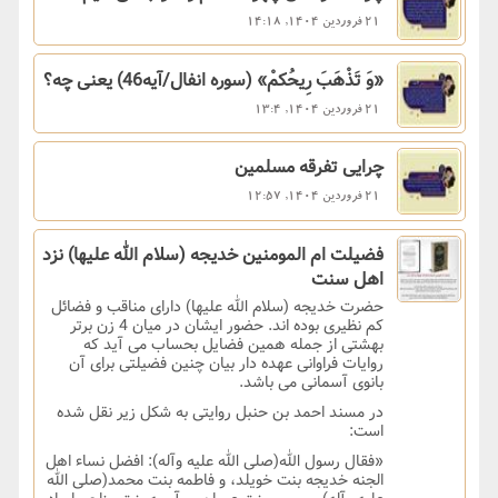
21 فروردین 1404, 14:18
«وَ تَذْهَبَ رِیحُکمْ» (سوره انفال/آیه46) یعنی چه؟
21 فروردین 1404, 13:4
چرایی تفرقه مسلمین
21 فروردین 1404, 12:57
فضیلت ام المومنین خدیجه (سلام الله علیها) نزد
اهل سنت
حضرت خدیجه (سلام الله علیها) دارای مناقب و فضائل
کم نظیری بوده اند. حضور ایشان در میان 4 زن برتر
بهشتی از جمله همین فضایل بحساب می آید که
روایات فراوانی عهده دار بیان چنین فضیلتی برای آن
بانوی آسمانی می باشد.
در مسند احمد بن حنبل روایتی به شکل زیر نقل شده
است:
«فقال رسول الله(صلی الله علیه وآله): افضل نساء اهل
الجنه خدیجه بنت خویلد، و فاطمه بنت محمد(صلی الله