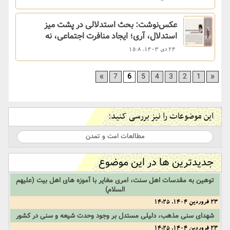
عکس‌نوشت: بحث استدلالی در پشت میز
استدلال، آری؛ ایجاد منافرت اجتماعی، نه
24 دی 1403, 15:8
»
7
6
5
4
3
2
1
«
این موضوعات را نیز بررسی کنید:
مطالعات امت و تمدن
جدیدترین ها در این موضوع
توهین به مقدسات اهل سنت، امری مغایر با آموزه های اهل بیت (علیهم
السلام)
23 فروردین 1404, 14:25
شهدای سنی مذهب، دلیلی مستدل بر وجود وحدت شیعه و سنی در کشور
23 فروردین 1404, 14:25