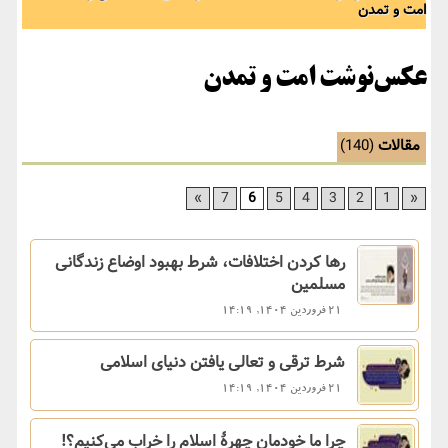
امت و تمدن
عکس‌نوشت امت و تمدن
مقالات
(140)
»
7
6
5
4
3
2
1
«
رها کردن اختلافات، شرط بهبود اوضاع زندگانی
مسلمین
21 فروردین 1404, 14:19
شرط ترقی و تعالی یافتن دنیای اسلامی
21 فروردین 1404, 14:19
چرا ما خودمان چهرۀ اسلام را خراب می‌کنیم؟!