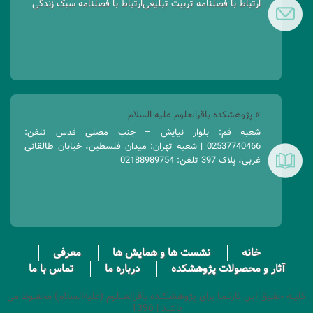
ارتباط با فصلنامه تربیت تبلیغی
ارتباط با فصلنامه سبک زندگی
» پژوهشکده باقرالعلوم علیه السلام
شعبه قم: بلوار نیایش – جنب مصلی قدس تلفن:
02537740466 | شعبه تهران: میدان فلسطین، خیابان طالقانی
غربی، پلاک 397 تلفن: 02188989754
خانه
نشست ها و همایش ها
معرفی
آثار و محصولات پژوهشکده
درباره ما
تماس با ما
کلیــه حقـوق این تارنـمـا برای پژوهشـکــده باقرالعـــلوم (علیه‌السلام) محفــوظ می
باشـد | 1396