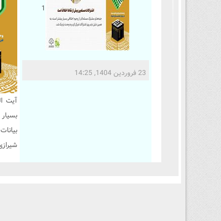
1
23 فروردین 1404, 14:25
آیت ال
بسیار 
شیرازی