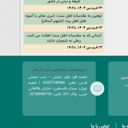
شیعه و سنی در کشور
23 فروردین 1404, 14:25
توهین به مقدسات اهل سنت، امری مغایر با آموزه
های اهل بیت (علیهم السلام)
23 فروردین 1404, 14:25
کسانی که به مقدسات اهل سنت اهانت می کنند،
ربطی به شیعیان ندارند
23 فروردین 1404, 14:25
» پژوهشکده باقرالعلوم علیه السلام
شعبه قم: بلوار نیایش – جنب مصلی
عنوی
قدس تلفن: 02537740466 | شعبه
غی
تهران: میدان فلسطین، خیابان طالقانی
غربی، پلاک 397 تلفن: 02188989754
 ما
تماس با ما